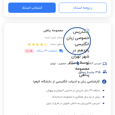
رزومه استاد
انتخاب استاد
معصومه پناهی
استاد تایید شده
سطح استاد:
5
مشاهده 40 دیدگاه
از
5
تدریس آنلاین
تدریس حضوری
-
تهران
315
جلسه موفق
کارشناسی زبان و ادبیات انگلیسی از دانشگاه الزهرا
سابقه 30 سال تدریس در مدارس آموزش و پرورش
بیش از دو سال همکاری با مجموعه استادبانک
تدریس انلاین زبان به دانش اموزان در خارج از ایران