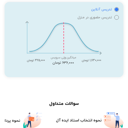
تدریس آنلاین
تدریس حضوری در منزل
میانگین وزنی سرویس
1,730,000 تومان
325,000 تومان
636,000 تومان
سوالات متداول
نحوه انتخاب استاد ایده آل
نحوه پرداخت