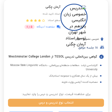
آرمان چِگِنی
استاد تایید شده
سطح استاد:
5
مشاهده 1 دیدگاه
از
5
تدریس حضوری
-
تهران
18
جلسه موفق
گواهی بین‌المللی تدریس TESOL از Westminster College London
کارشناسی ارشد ، مطالعات منطقه‌ای بین‌المللی ، دانشگاه Moscow State Linguistic
University
بیش از یک سال همکاری با مجموعه استادبانک
مصاحبه کننده آیلتس وزارت خارجه
برای مشاهده قیمت، نوع تدریس و درس را وارد نمایید:
انتخاب نوع تدریس و درس