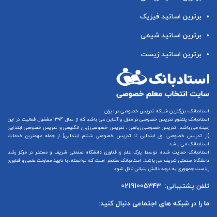
برترین اساتید فیزیک
برترین اساتید شیمی
برترین اساتید زیست
استادبانک، بزرگترین شبکه تدریس خصوصی در ایران
استادبانک پلتفرم
تدریس خصوصی در منزل و آنلاین
می باشد که از سال ۱۳۹۴ مشغول فعالیت در این
زمینه می باشد.
تدریس خصوصی ریاضی
،
تدریس خصوصی زبان انگلیسی
و
تدریس خصوصی ابتدایی
(از
تدریس خصوصی اول ابتدایی
تا
تدریس خصوصی ششم ابتدایی
) از جمله مهمترین خدمات
استادبانک می باشد.
استادبانک حمایت شده توسط پارک علم و فناوری دانشگاه صنعتی شریف و مستقر در مرکز رشد
دانشگاه صنعتی شریف می باشد. استادبانک مفتخر است که توانسته، با تایید معاونت علمی و فناوری
ریاست جمهوری به درجه دانش بنیانی نائل شود.
تلفن پشتیبانی:
02191005343
ما را در شبکه های اجتماعی دنبال کنید: