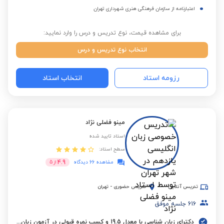
اعتبارنامه از سازمان فرهنگی هنری شهرداری تهران
برای مشاهده قیمت، نوع تدریس و درس را وارد نمایید:
انتخاب نوع تدریس و درس
رزومه استاد
انتخاب استاد
مینو فضلی نژاد
استاد تایید شده
سطح استاد:
4.9
مشاهده 66 دیدگاه
از
5
تدریس آنلاین
تدریس حضوری
-
تهران
616
جلسه موفق
دکترای زبان شناسی با معدل 19.5 و کسب نمره قبولی در آزمون زبان دکتریEPT