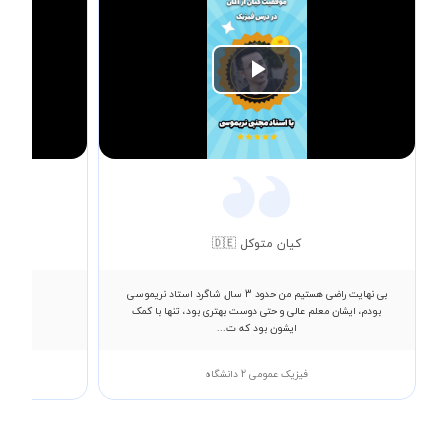
Play
Video
کیان متوکل 🇩🇪
بی نهایت راضی هستیم من حدود 3 سال شاگرد استاد نریموسی
اقای امی
بودم، ایشان معلم عالی و حتی دوست بهتری بود، تنها با کمک
ایشون بود که ت...
فیزیک عمومی 2 دانشگاه