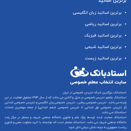
برترین اساتید
برترین اساتید زبان انگلیسی
برترین اساتید ریاضی
برترین اساتید فیزیک
برترین اساتید شیمی
برترین اساتید زیست
استادبانک، بزرگترین شبکه تدریس خصوصی در ایران
استادبانک پلتفرم
تدریس خصوصی در منزل و آنلاین
می باشد که از سال ۱۳۹۴ مشغول فعالیت در این
زمینه می باشد.
تدریس خصوصی ریاضی
،
تدریس خصوصی زبان انگلیسی
و
تدریس خصوصی ابتدایی
(از
تدریس خصوصی اول ابتدایی
تا
تدریس خصوصی ششم ابتدایی
) از جمله مهمترین خدمات
استادبانک می باشد.
استادبانک حمایت شده توسط پارک علم و فناوری دانشگاه صنعتی شریف و مستقر در مرکز رشد
دانشگاه صنعتی شریف می باشد. استادبانک مفتخر است که توانسته، با تایید معاونت علمی و فناوری
ریاست جمهوری به درجه دانش بنیانی نائل شود.