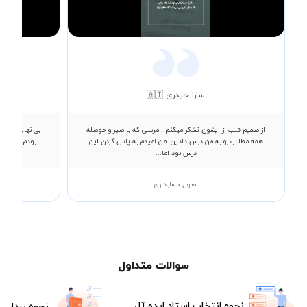
Video
سارا حیدری 🇦🇹
از صمیم قلب از ایشون تشکر میکنم.. مرسی که با صبر و حوصله
همه مطالب رو به من درس دادین. من امیدم به پاس کردن این
بودم، ایشان 
درس بود اما...
اصول حسابداری
سوالات متداول
نحوه انتخاب استاد ایده آل
نحوه پرداخت