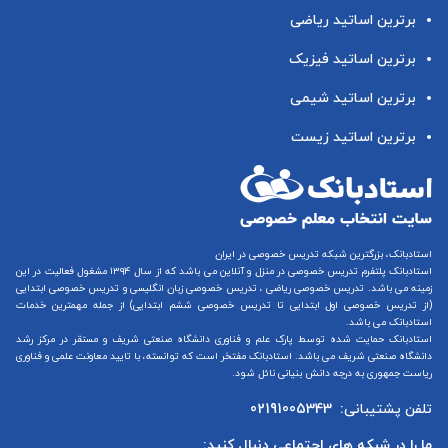
برترین اساتید ریاضی
برترین اساتید فیزیک
برترین اساتید شیمی
برترین اساتید زیست
استادبانک، بزرگترین شبکه تدریس خصوصی در ایران
استادبانک پلتفرم
تدریس خصوصی در منزل و آنلاین
می باشد که از سال ۱۳۹۴ مشغول فعالیت در این
زمینه می باشد.
تدریس خصوصی ریاضی
،
تدریس خصوصی زبان انگلیسی
و
تدریس خصوصی ابتدایی
(از
تدریس خصوصی اول ابتدایی
تا
تدریس خصوصی ششم ابتدایی
) از جمله مهمترین خدمات
استادبانک می باشد.
استادبانک حمایت شده توسط پارک علم و فناوری دانشگاه صنعتی شریف و مستقر در مرکز رشد
دانشگاه صنعتی شریف می باشد. استادبانک مفتخر است که توانسته، با تایید معاونت علمی و فناوری
ریاست جمهوری به درجه دانش بنیانی نائل شود.
تلفن پشتیبانی:
02191005343
ما را در شبکه های اجتماعی دنبال کنید: