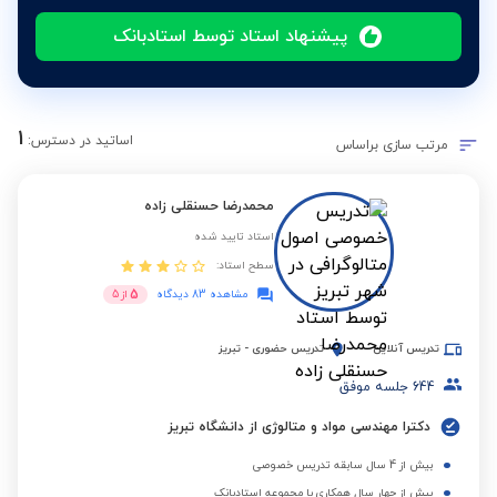
پیشنهاد استاد توسط استادبانک
1
اساتید در دسترس:
مرتب سازی براساس
محمدرضا حسنقلی زاده
استاد تایید شده
سطح استاد:
5
مشاهده 83 دیدگاه
از
5
تدریس آنلاین
تدریس حضوری
-
تبریز
644
جلسه موفق
دکترا مهندسی مواد و متالوژی از دانشگاه تبریز
بیش از 4 سال سابقه تدریس خصوصی
بیش از چهار سال همکاری با مجموعه استادبانک