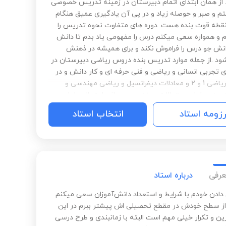
. از همان ابتدای اتمام دبیرستان در زمینه تدریس خصوصی
م و صبر و حوصله زیاد و در پی آن یادگیری عمیق هنگام
طه قوت بنده هست. دوره های متفاوت نحوه تدریس را
ام و همواره سعی میکنم درس را مفهومی یاد بدم تا دانش
دانش جو درس را فراموش نکند و برای همیشه در ذهنش
شود .از جمله موارد تدریس بنده دروس ریاضی دبیرستان در
 تجربی انسانی و ریاضی و فنی حرفه ای و کار دانش و در
دانشگاه ریاضی 1 و 2 و معادلات دیفرانسیل و ریاضی مهندسی و
عددی امار و حتمالات مهندسی و مبانی احتمال و امار و
کاربردی و....می باشد
رزومه استاد
انتخاب استاد
عرفی
درباره استاد
 دادن خودم با شرایط و استعداد دانش‌آموزان سعی میکنم
 از سطح خودش در مقطع تحصیلی اش پیشتر ببرم در این
ن و‌ تکرار خیلی مهم است البته با زمانبندی و طرح درسی