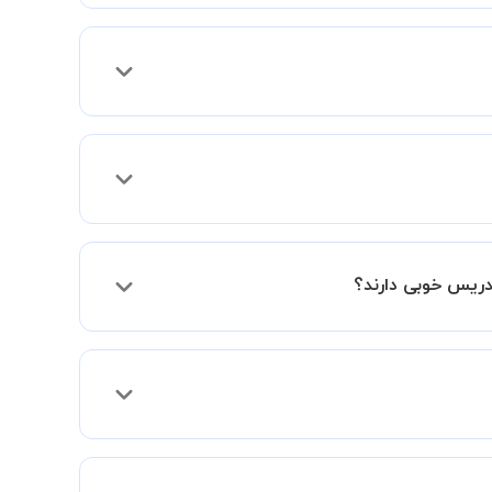
 فعالیت در استادبانک را دریافت میکند.
دریس خوبی دارند؟
فقط اختلاف هزینه آنها با اساتید دیگر به دلیل
د و به سطح مطلوب خود برسید.