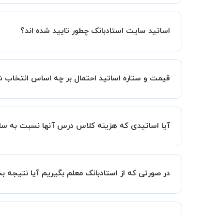
کلاس ها در دو محیط اسکای روم و یا ادوبی کانکت برگ
اساتید سایت استادبانک چطور تایید شده اند؟
در ابتدا تیم داوری استادبانک نمونه تدریس تمامی ا
در ادامه تیم پشتیبانی استادبانک پس از هر جلسه، 
قیمت و ستاره اساتید احتمال بر چه اساس انتخاب
قیمت هر جلسه تدریس اساتید احتمال بر اساس ستاره
ستاره اساتید به معنای سابقه تدریس آنها در استاد
آیا اساتیدی که هزینه کلاس درس آنها نسبت به سای
بنابراین تمامی اساتید استادبانک (1 ستاره تا VIP) از نظر کیفیت تدریس مورد ارزیابی قرار گرفته و تایید شده اند.
بله قطعا تدریس این اساتید هم با کیفیت است حتی 
سابقه کاری کمتر آنها می باشد.
در صورتی که از استادبانک معلم بگیریم آیا نتیجه 
ما قطعا مدرسین خیلی خوبی را برای شما معرفی می ک