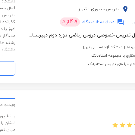
دانشگاه 
فعال هست
تدریس حضوری
-
تبریز
تدریس نق
4.9
از
5
ق
مشاهده 16 دیدگاه
گذرانده 
اموز یا 
بیش از 17 سال تدریس خصوصی دروس ریاضی دوره دوم دبیرستان در موسسات غیر دولتی و عضو هیات علمی دانشگاه ازاد
ماندگار 
رشته های
بردها از دانشگاه آزاد اسلامی تبریز
کاری با مجموعه استادبانک
محاسبات 
احتمالات 
لاق حرفه‌ای تدریس استادبانک
ویدیو م
با تطبیق
ایشان را
میان تمری