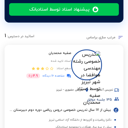
پیشنهاد استاد توسط استادبانک
1
اساتید در دسترس:
مرتب سازی براساس
صفیه محمدیان
استاد تایید شده
سطح استاد:
4.9
مشاهده 16 دیدگاه
از
5
تدریس آنلاین
تدریس حضوری
-
تبریز
135
جلسه موفق
بیش از 17 سال تدریس خصوصی دروس ریاضی دوره دوم دبیرستان در موسسات غیر دولتی و عضو هیات علمی دانشگاه ازاد
دکترا ریاضیات و کاربردها از دانشگاه آزاد اسلامی تبریز
بیش از سه سال همکاری با مجموعه استادبانک