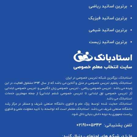
برترین اساتید ریاضی
برترین اساتید فیزیک
برترین اساتید شیمی
برترین اساتید زیست
استادبانک، بزرگترین شبکه تدریس خصوصی در ایران
استادبانک پلتفرم
تدریس خصوصی در منزل و آنلاین
می باشد که از سال ۱۳۹۴ مشغول فعالیت در این
زمینه می باشد.
تدریس خصوصی ریاضی
،
تدریس خصوصی زبان انگلیسی
و
تدریس خصوصی ابتدایی
(از
تدریس خصوصی اول ابتدایی
تا
تدریس خصوصی ششم ابتدایی
) از جمله مهمترین خدمات
استادبانک می باشد.
استادبانک حمایت شده توسط پارک علم و فناوری دانشگاه صنعتی شریف و مستقر در مرکز رشد
دانشگاه صنعتی شریف می باشد. استادبانک مفتخر است که توانسته، با تایید معاونت علمی و فناوری
ریاست جمهوری به درجه دانش بنیانی نائل شود.
تلفن پشتیبانی:
02191005343
ما را در شبکه های اجتماعی دنبال کنید: