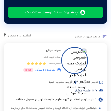
پیشنهاد استاد توسط استادبانک
2
اساتید در دسترس:
مرتب سازی براساس
سجاد مردان
استاد تایید شده
سطح استاد:
5
مشاهده 117 دیدگاه
از
5
تدریس آنلاین
تدریس حضوری
-
تبریز
1217
جلسه موفق
2 بار برترین استاد در گروه علوم متوسطه اول در فصول مختلف
کارشناسی فیزیک ذرات از دانشگاه ارومیه و سابقه تدریس به مدت 11 سال در مدرسه