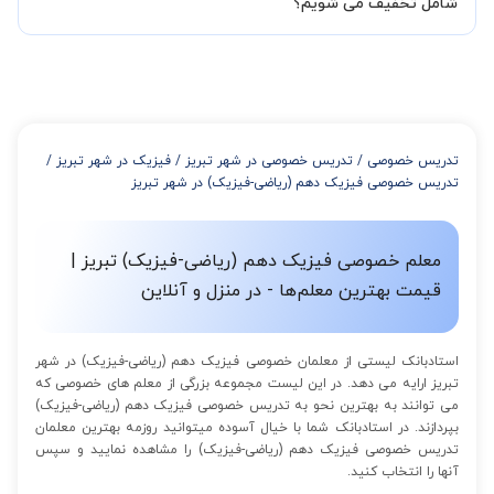
شود تا با توجه به سطح شما و خواسته شما مدرس اعلام کنند که تقریبا
شامل تخفیف می شویم؟
چند جلسه کلاس نیاز هست.
در صورتی که تمایل داشته باشید بیشتر از 3 جلسه کلاس داشته باشید
میتوانید با خرید بسته قبل از برگزاری جلسات از تخفیفات مجموعه
استفاده کنید که این تخفیف به اینصورت است:
از 4 تا 7 جلسه: 3% تخفیف
از 8 تا 11 جلسه: 5% تخفیف
تدریس خصوصی
/
تدریس خصوصی در شهر تبریز
/
فیزیک در شهر تبریز
/
از 12 تا 15 جلسه: 7% تخفیف
تدریس خصوصی فیزیک دهم (ریاضی-فیزیک) در شهر تبریز
از 16 تا 100 جلسه: 9% تخفیف
معلم خصوصی فیزیک دهم (ریاضی-فیزیک) تبریز |
قیمت بهترین معلم‌ها - در منزل و آنلاین
استادبانک لیستی از معلمان خصوصی فیزیک دهم (ریاضی-فیزیک) در شهر
تبریز ارایه می دهد. در این لیست مجموعه بزرگی از معلم های خصوصی که
می توانند به بهترین نحو به تدریس خصوصی فیزیک دهم (ریاضی-فیزیک)
بپردازند. در استادبانک شما با خیال آسوده میتوانید روزمه بهترین معلمان
تدریس خصوصی فیزیک دهم (ریاضی-فیزیک) را مشاهده نمایید و سپس
آنها را انتخاب کنید.