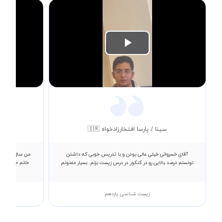
Play
Video
سینا / پارسا افتخارزادخواه 🇮🇷
آقای خسروانی خیلی عالی بودن و با تدریس خوبی که داشتن
من سال گذشته 
تونستم درصد بالایی رو در کنکور در درس زیست بزنم. بسیار ممنونم
خانم حسینی رو
زیست شناسی یازدهم