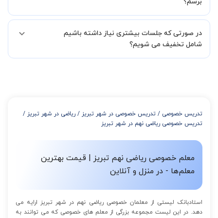
برسم؟
لازم جهت تکمیل درخواست شما را انجام میدهند.
همچنین میتوانید درخواست خود را از طریق تماس مستقیم با شماره
البته تعداد جلسات دست خود شما است ولی اگر تمایل داشته باشید که
02191005343 نیز ثبت کنید.
در صورتی که جلسات بیشتری نیاز داشته باشیم
مدرس مشخص کند ابتدا باید جلسه اول کلاس درس شما با مدرس برگزار
شود تا با توجه به سطح شما و خواسته شما مدرس اعلام کنند که تقریبا
شامل تخفیف می شویم؟
چند جلسه کلاس نیاز هست.
در صورتی که تمایل داشته باشید بیشتر از 3 جلسه کلاس داشته باشید
میتوانید با خرید بسته قبل از برگزاری جلسات از تخفیفات مجموعه
استفاده کنید که این تخفیف به اینصورت است:
از 4 تا 7 جلسه: 3% تخفیف
از 8 تا 11 جلسه: 5% تخفیف
تدریس خصوصی
/
تدریس خصوصی در شهر تبریز
/
ریاضی در شهر تبریز
/
از 12 تا 15 جلسه: 7% تخفیف
تدریس خصوصی ریاضی نهم در شهر تبریز
از 16 تا 100 جلسه: 9% تخفیف
معلم خصوصی ریاضی نهم تبریز | قیمت بهترین
معلم‌ها - در منزل و آنلاین
استادبانک لیستی از معلمان خصوصی ریاضی نهم در شهر تبریز ارایه می
دهد. در این لیست مجموعه بزرگی از معلم های خصوصی که می توانند به