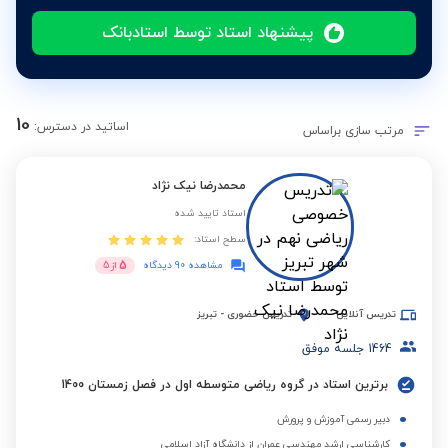
پیشنهاد استاد توسط استادبانک
10
اساتید در دسترس:
مرتب سازی براساس
محمدرضا نیک نژاد
استاد تایید شده
سطح استاد:
5
مشاهده 90 دیدگاه
از
5
تدریس آنلاین
تدریس حضوری
-
تبریز
1464
جلسه موفق
برترین استاد در گروه ریاضی متوسطه اول در فصل زمستان 1400
دبیر رسمی آموزش و پرورش
کارشناسی ارشد مهندسی عمران از دانشگاه آزاد اسلامی