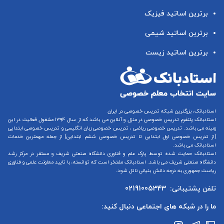
برترین اساتید فیزیک
برترین اساتید شیمی
برترین اساتید زیست
استادبانک، بزرگترین شبکه تدریس خصوصی در ایران
استادبانک پلتفرم
تدریس خصوصی در منزل و آنلاین
می باشد که از سال ۱۳۹۴ مشغول فعالیت در این
زمینه می باشد.
تدریس خصوصی ریاضی
،
تدریس خصوصی زبان انگلیسی
و
تدریس خصوصی ابتدایی
(از
تدریس خصوصی اول ابتدایی
تا
تدریس خصوصی ششم ابتدایی
) از جمله مهمترین خدمات
استادبانک می باشد.
استادبانک حمایت شده توسط پارک علم و فناوری دانشگاه صنعتی شریف و مستقر در مرکز رشد
دانشگاه صنعتی شریف می باشد. استادبانک مفتخر است که توانسته، با تایید معاونت علمی و فناوری
ریاست جمهوری به درجه دانش بنیانی نائل شود.
تلفن پشتیبانی:
02191005343
ما را در شبکه های اجتماعی دنبال کنید: