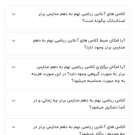
کلاس های آنلاین ریاضی نهم به دهم مدارس برتر
استادبانک چگونه است؟
اگر تاکنون تجربه برگزاری کلاس آنلاین نداشته اید این اطمینان خاطر را به
آیا امکان ضبط کلاس های آنلاین ریاضی نهم به دهم
شما میدهیم که استاد شما پیش از جلسه تمامی موارد لازم برای برگزاری
یک کلاس آنلاین با کیفیت و مفید را به شما توضیح خواهند داد.
مدارس برتر وجود دارد؟
بله، فقط این موضوع را بایستی قبل از برگزاری کلاس با استاد هماهنگ
آیا امکان برگزاری کلاس ریاضی نهم به دهم مدارس
کنید.
برتر به صورت گروهی وجود دارد؟ در این صورت هزینه
به چه صورت محاسبه میشود؟
به صورت پیش فرض کلاس های ریاضی نهم به دهم مدارس برتر خصوصی
کلاس ریاضی نهم به دهم مدارس برتر چه زمانی و در
هستند اما در صورتیکه مایل هستید کلاس ها را در کنار دوستان و یا
آشنایان خود به صورت گروهی برگزار کنید، این امکان وجود دارد. در این
کجا تشکیل میشود؟
حالت، به ازای هر یک نفری که به کلاس اضافه میشود، 20 درصد به هزینه
ی کل جلسه اضافه خواهد شد.
زمان برگزاری کلاس های ریاضی نهم به دهم مدارس برتر به صورت توافقی
کلاس های آنلاین ریاضی نهم به دهم مدارس برتر در
بین شما و استاد تعیین خواهد شد.
همچنین کلاس های خصوصی به طور کلی در منزل شاگرد برگزار میشود. در
چه محیطی برگزار میشود؟