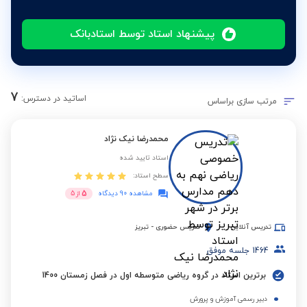
پیشنهاد استاد توسط استادبانک
7
اساتید در دسترس:
مرتب سازی براساس
محمدرضا نیک نژاد
استاد تایید شده
سطح استاد:
5
مشاهده 90 دیدگاه
از
5
تدریس آنلاین
تدریس حضوری
-
تبریز
1464
جلسه موفق
برترین استاد در گروه ریاضی متوسطه اول در فصل زمستان 1400
دبیر رسمی آموزش و پرورش