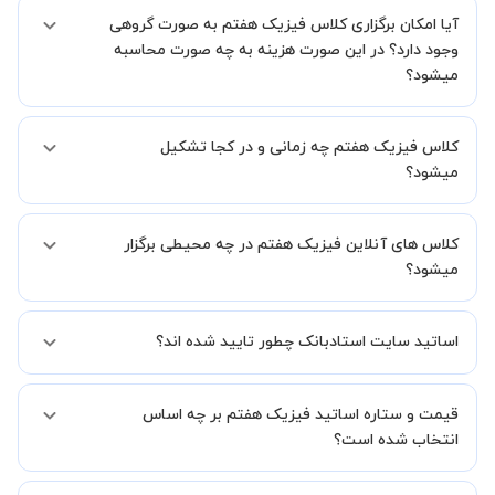
بله، فقط این موضوع را بایستی قبل از برگزاری کلاس با استاد هماهنگ
آیا امکان برگزاری کلاس فیزیک هفتم به صورت گروهی
کنید.
وجود دارد؟ در این صورت هزینه به چه صورت محاسبه
میشود؟
به صورت پیش فرض کلاس های فیزیک هفتم خصوصی هستند اما در
کلاس فیزیک هفتم چه زمانی و در کجا تشکیل
صورتیکه مایل هستید کلاس ها را در کنار دوستان و یا آشنایان خود به
صورت گروهی برگزار کنید، این امکان وجود دارد. در این حالت، به ازای هر
میشود؟
یک نفری که به کلاس اضافه میشود، 20 درصد به هزینه ی کل جلسه
اضافه خواهد شد.
زمان برگزاری کلاس های فیزیک هفتم به صورت توافقی بین شما و استاد
کلاس های آنلاین فیزیک هفتم در چه محیطی برگزار
تعیین خواهد شد.
همچنین کلاس های خصوصی به طور کلی در منزل شاگرد برگزار میشود. در
میشود؟
صورتی که چنین امکانی برای شما مقدور نیست، می توانید جهت برگزاری
کلاس در یک مکان عمومی مانند کتابخانه با استاد خود هماهنگی لازم را
کلاس ها در دو محیط اسکای روم و یا ادوبی کانکت برگزار میشود.
انجام دهید.
اساتید سایت استادبانک چطور تایید شده اند؟
در ابتدا تیم داوری استادبانک نمونه تدریس تمامی اساتید را بررسی میکند.
قیمت و ستاره اساتید فیزیک هفتم بر چه اساس
در صورت رضایت از شیوه تدریس، استاد مجوز فعالیت در استادبانک را
دریافت میکند.
انتخاب شده است؟
در ادامه تیم پشتیبانی استادبانک پس از هر جلسه، عملکرد استاد را بر
اساس رضایت شاگرد بررسی میکند.
قیمت هر جلسه تدریس اساتید فیزیک هفتم بر اساس ستاره آنها در