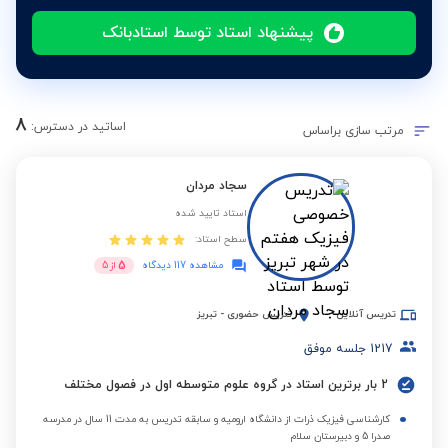
پیشنهاد استاد توسط استادبانک
8
اساتید در دسترس:
مرتب سازی براساس
سجاد مردان
استاد تایید شده
سطح استاد:
5
مشاهده 117 دیدگاه
از
5
تدریس آنلاین
تدریس حضوری
-
تبریز
1217
جلسه موفق
2 بار برترین استاد در گروه علوم متوسطه اول در فصول مختلف
کارشناسی فیزیک ذرات از دانشگاه ارومیه و سابقه تدریس به مدت 11 سال در مدرسه
صدرا 5 و دبیرستان سلام