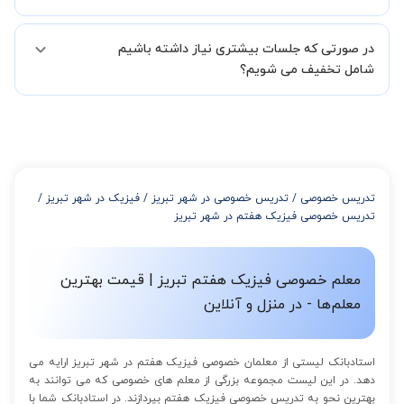
همچنین میتوانید درخواست خود را از طریق تماس مستقیم با شماره
البته تعداد جلسات دست خود شما است ولی اگر تمایل داشته باشید که
02191005343 نیز ثبت کنید.
در صورتی که جلسات بیشتری نیاز داشته باشیم
مدرس مشخص کند ابتدا باید جلسه اول کلاس درس شما با مدرس برگزار
شود تا با توجه به سطح شما و خواسته شما مدرس اعلام کنند که تقریبا
شامل تخفیف می شویم؟
چند جلسه کلاس نیاز هست.
در صورتی که تمایل داشته باشید بیشتر از 3 جلسه کلاس داشته باشید
میتوانید با خرید بسته قبل از برگزاری جلسات از تخفیفات مجموعه
استفاده کنید که این تخفیف به اینصورت است:
از 4 تا 7 جلسه: 3% تخفیف
از 8 تا 11 جلسه: 5% تخفیف
تدریس خصوصی
/
تدریس خصوصی در شهر تبریز
/
فیزیک در شهر تبریز
/
از 12 تا 15 جلسه: 7% تخفیف
تدریس خصوصی فیزیک هفتم در شهر تبریز
از 16 تا 100 جلسه: 9% تخفیف
معلم خصوصی فیزیک هفتم تبریز | قیمت بهترین
معلم‌ها - در منزل و آنلاین
استادبانک لیستی از معلمان خصوصی فیزیک هفتم در شهر تبریز ارایه می
دهد. در این لیست مجموعه بزرگی از معلم های خصوصی که می توانند به
بهترین نحو به تدریس خصوصی فیزیک هفتم بپردازند. در استادبانک شما با