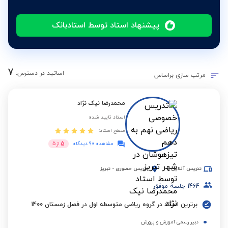
پیشنهاد استاد توسط استادبانک
7
اساتید در دسترس:
مرتب سازی براساس
محمدرضا نیک نژاد
استاد تایید شده
سطح استاد:
5
مشاهده 90 دیدگاه
از
5
تدریس آنلاین
تدریس حضوری
-
تبریز
1464
جلسه موفق
برترین استاد در گروه ریاضی متوسطه اول در فصل زمستان 1400
دبیر رسمی آموزش و پرورش