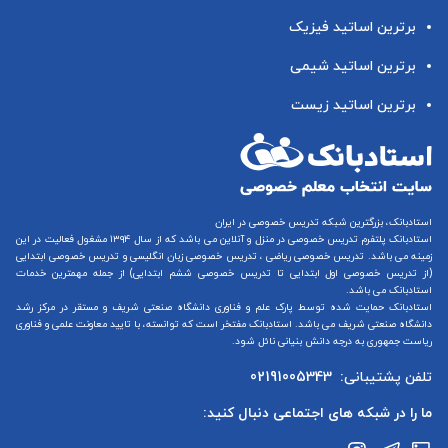
برترین اساتید فیزیک
برترین اساتید شیمی
برترین اساتید زیست
استادبانک، بزرگترین شبکه تدریس خصوصی در ایران
استادبانک پلتفرم
تدریس خصوصی در منزل و آنلاین
می باشد که از سال ۱۳۹۴ مشغول فعالیت در این
زمینه می باشد.
تدریس خصوصی ریاضی
،
تدریس خصوصی زبان انگلیسی
و
تدریس خصوصی ابتدایی
(از
تدریس خصوصی اول ابتدایی
تا
تدریس خصوصی ششم ابتدایی
) از جمله مهمترین خدمات
استادبانک می باشد.
استادبانک حمایت شده توسط پارک علم و فناوری دانشگاه صنعتی شریف و مستقر در مرکز رشد
دانشگاه صنعتی شریف می باشد. استادبانک مفتخر است که توانسته، با تایید معاونت علمی و فناوری
ریاست جمهوری به درجه دانش بنیانی نائل شود.
تلفن پشتیبانی:
02191005343
ما را در شبکه های اجتماعی دنبال کنید: