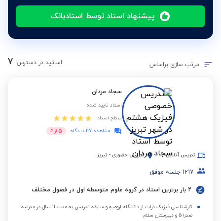
پیشنهاد استاد توسط استادبانک
7
اساتید در دسترس:
مرتب سازی براساس
سجاد مردان
استاد تایید شده
سطح استاد:
5
مشاهده 117 دیدگاه
از
5
تدریس آنلاین
تدریس حضوری
-
تبریز
1217
جلسه موفق
2 بار برترین استاد در گروه علوم متوسطه اول در فصول مختلف
کارشناسی فیزیک ذرات از دانشگاه ارومیه و سابقه تدریس به مدت 11 سال در مدرسه
صدرا 5 و دبیرستان سلام