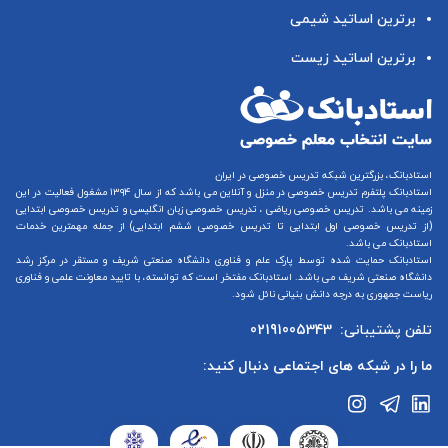
برترین اساتید شیمی
برترین اساتید زیست
استادبانک، بزرگترین شبکه تدریس خصوصی در ایران
استادبانک پلتفرم
تدریس خصوصی در منزل و آنلاین
می باشد که از سال ۱۳۹۴ مشغول فعالیت در این
زمینه می باشد.
تدریس خصوصی ریاضی
،
تدریس خصوصی زبان انگلیسی
و
تدریس خصوصی ابتدایی
(از
تدریس خصوصی اول ابتدایی
تا
تدریس خصوصی ششم ابتدایی
) از جمله مهمترین خدمات
استادبانک می باشد.
استادبانک حمایت شده توسط پارک علم و فناوری دانشگاه صنعتی شریف و مستقر در مرکز رشد
دانشگاه صنعتی شریف می باشد. استادبانک مفتخر است که توانسته، با تایید معاونت علمی و فناوری
ریاست جمهوری به درجه دانش بنیانی نائل شود.
تلفن پشتیبانی:
02191005343
ما را در شبکه های اجتماعی دنبال کنید: