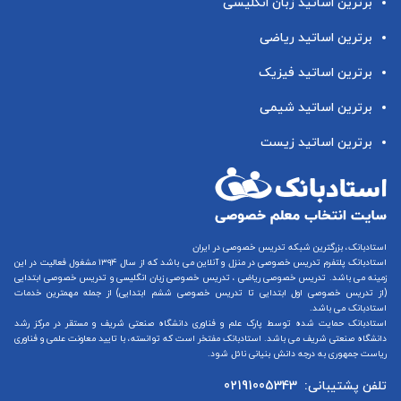
برترین اساتید زبان انگلیسی
برترین اساتید ریاضی
برترین اساتید فیزیک
برترین اساتید شیمی
برترین اساتید زیست
استادبانک، بزرگترین شبکه تدریس خصوصی در ایران
استادبانک پلتفرم
تدریس خصوصی در منزل و آنلاین
می باشد که از سال ۱۳۹۴ مشغول فعالیت در این
زمینه می باشد.
تدریس خصوصی ریاضی
،
تدریس خصوصی زبان انگلیسی
و
تدریس خصوصی ابتدایی
(از
تدریس خصوصی اول ابتدایی
تا
تدریس خصوصی ششم ابتدایی
) از جمله مهمترین خدمات
استادبانک می باشد.
استادبانک حمایت شده توسط پارک علم و فناوری دانشگاه صنعتی شریف و مستقر در مرکز رشد
دانشگاه صنعتی شریف می باشد. استادبانک مفتخر است که توانسته، با تایید معاونت علمی و فناوری
ریاست جمهوری به درجه دانش بنیانی نائل شود.
تلفن پشتیبانی:
02191005343