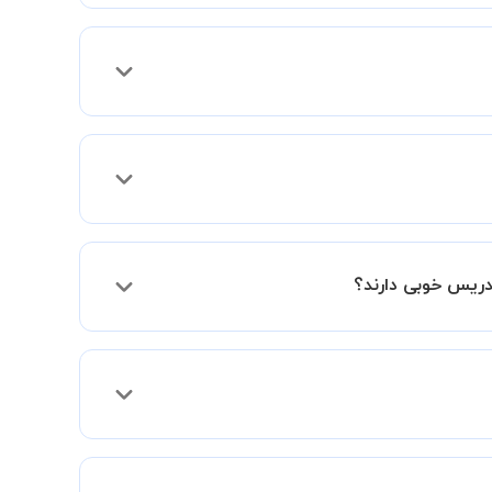
 فعالیت در استادبانک را دریافت میکند.
دریس خوبی دارند؟
فقط اختلاف هزینه آنها با اساتید دیگر به دلیل
د و به سطح مطلوب خود برسید.