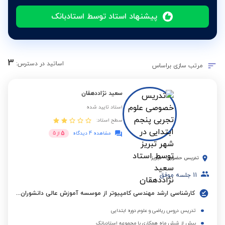
پیشنهاد استاد توسط استادبانک
3
اساتید در دسترس:
مرتب سازی براساس
سعید نژاددهقان
استاد تایید شده
سطح استاد:
5
مشاهده 4 دیدگاه
از
5
تدریس حضوری
-
تبریز
11
جلسه موفق
کارشناسی ارشد مهندسی کامپیوتر از موسسه آموزش عالی دانشوران تبریز
تدریس دروس ریاضی و علوم دوره ابتدایی
بیش از شش ماه همکاری با مجموعه استادبانک