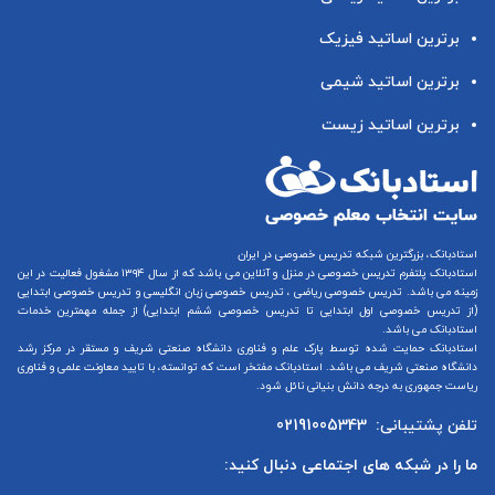
برترین اساتید فیزیک
برترین اساتید شیمی
برترین اساتید زیست
استادبانک، بزرگترین شبکه تدریس خصوصی در ایران
استادبانک پلتفرم
تدریس خصوصی در منزل و آنلاین
می باشد که از سال ۱۳۹۴ مشغول فعالیت در این
زمینه می باشد.
تدریس خصوصی ریاضی
،
تدریس خصوصی زبان انگلیسی
و
تدریس خصوصی ابتدایی
(از
تدریس خصوصی اول ابتدایی
تا
تدریس خصوصی ششم ابتدایی
) از جمله مهمترین خدمات
استادبانک می باشد.
استادبانک حمایت شده توسط پارک علم و فناوری دانشگاه صنعتی شریف و مستقر در مرکز رشد
دانشگاه صنعتی شریف می باشد. استادبانک مفتخر است که توانسته، با تایید معاونت علمی و فناوری
ریاست جمهوری به درجه دانش بنیانی نائل شود.
تلفن پشتیبانی:
02191005343
ما را در شبکه های اجتماعی دنبال کنید: