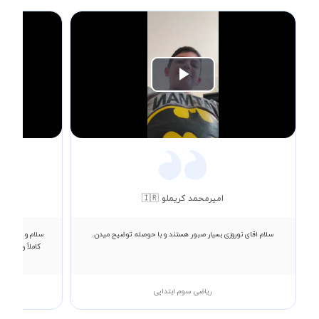
Play
Video
امیرمحمد کریملو 🇮🇷
سلام اقای نوروزی بسیار صبور هستند و با حوصله توضیح میدن.
سلام و عرض ادب
کاملاً رضایت د
ریاضی سوم ابتدایی