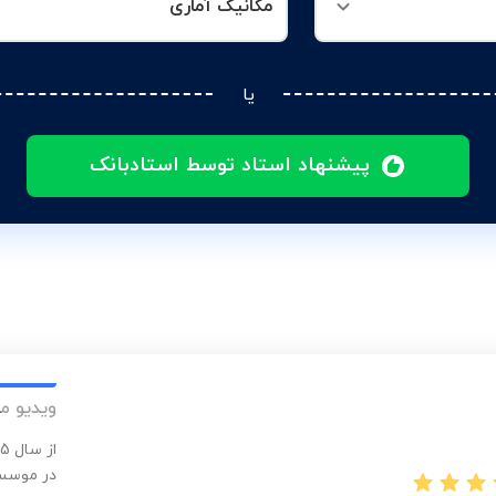
مکانیک آماری
یا
پیشنهاد استاد توسط استادبانک
ویدیو م
در موسسا