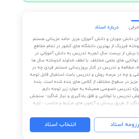
عرفی
درباره استاد
وان دانش جویان و دانش آموزان عزیز. حامد مزینانی هستم.
خته فیزیک‌ از بهترین دانشگاه های کشور در تمام مقاطع.
 بیش از بیست سال تجربه تدریس به دانش آموزانی در
وانایی های علمی مختلف. با لطف خداوند اندوخته سال ها
، مطالعه و تدریس در کنار بروزرسانی مستمر فردی چه در
شی و چه در عرصه روش و تدریس باعث استقبال قابل توجه
عزیز در سطوح مختلف از کلاس های بنده شده است. بنده
روژه تدریس خصوصی همیشه به موارد زیر توجه دارم.
ش تدریس با توانایی و قلق یادگیری و نیاز شاگرد- سنجش
گرد از طریق پرسش و آزمون های مرتبط و مناسب - ارایه
یق مستمر و مشورت با اولیای دانش آموز در جهت بهینه
ر آموزشی- و پاسخگویی و در دسترس بودن برای شاگرد
رزومه استاد
انتخاب استاد
از بازه زمانی تدریس- پتانسیل تدریس مفهومی هم به طور
 هم تستی و صد البته انضباط و‌ جدیت و تعهد و احساس
بالا. امیدوارم افتخار این رو‌داشته باشم تا کسب موفقیت