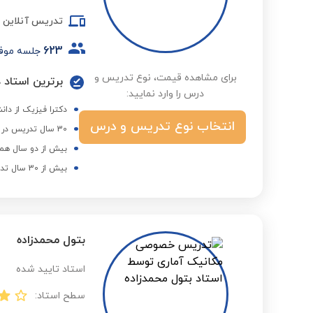
تدریس آنلاین
623
جلسه موف
برای مشاهده قیمت، نوع تدریس و
برترین استاد د
درس را وارد نمایید:
دکترا فیزیک از دانش
انتخاب نوع تدریس و درس
30 سال تدریس در دانشگاه و عضو هیات علمی
بیش از دو سال همک
بیش از 30 سال تدریس فیزیک دبیرستان در موسسات
بتول محمدزاده
استاد تایید شده
سطح استاد: