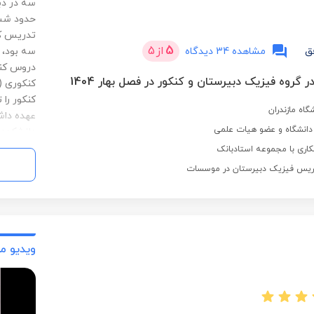
سه در دب
حدود شش 
تدریس کر
5
از
5
ق
مشاهده 34 دیدگاه
سه بود، 
دروس کنک
ر گروه فیزیک دبیرستان و کنکور در فصل بهار 1404
کنکوری (
کنکور را
گاه مازندران
دانشکده 
استخدام 
اری با مجموعه استادبانک
رشته های
مغناطیس،
کوانتومی
دروس کار
کنم. دروسی مانند آشوب 
ویدیو م