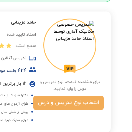
حامد مزینانی
استاد تایید شده
سطح استاد:
تدریس آنلاین
4114
جلسه موف
برای مشاهده قیمت، نوع تدریس و
12 بار برترین استاد در گروه دانشگاه و کنکور ارشد در فصول مختلف
درس را وارد نمایید:
دکترا فیزیک از دا
انتخاب نوع تدریس و درس
طراح آزمون های من
بیش از شش سال هم
دارای مدرک دوره اخ