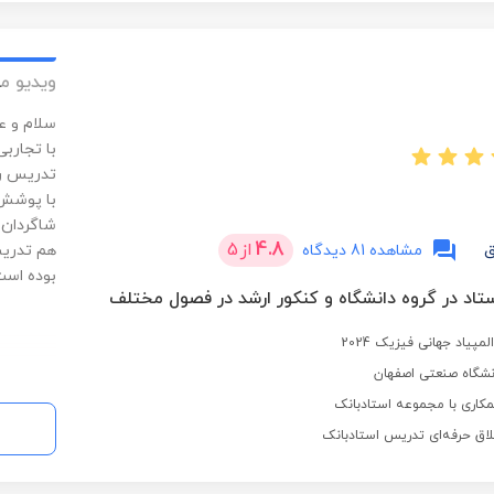
های بزرگ
مطمئنم م
ویدیو م
سلام و ع
با تجارب
تدریس را
با پوشش 
شاگردان 
4.8
از
5
ق
مشاهده 81 دیدگاه
هم تدریس
بوده است
پیاد جهانی فیزیک 2024
نشگاه صنعتی اصفهان
کاری با مجموعه استادبانک
لاق حرفه‌ای تدریس استادبانک