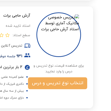
آرش حاجی برات
استاد تایید شده
سطح استاد:
تدریس آنلاین
931
جلسه موف
برای مشاهده قیمت، نوع تدریس و
2 بار برترین استاد در گروه دانشگاه و کنکور ارشد در فصول مختلف
درس را وارد نمایید:
عضو کمیته علمی الم
انتخاب نوع تدریس و درس
دکتری فیزیک از دا
بیش از سه سال هم
دارای مدرک دوره اخ