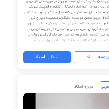
یرستان کمال، در سال هفتاد و چهار در دبیرستان فیض، و
سال هم در آموزشگاه نخبگان، کنکور و المپیاد فیزیک
دم. یک سال هم، فکر می کنم سال هشتاد و دو یا هشتاد و
که از طریق همان موسسه نخبگان، مجموعه دبیران کل
ور را به جزیره قشم بردم. آن سال برای کل دانش آموزان
در سه گروه ریاضی، تجربی و انسانی) در جزیره، دروس
 تدریس کردیم. خودم هم تدریس فیزیک کل کلاس ها را بر
عهده داشتم. از سال 1373 در دانشگاه آزاد، واحد تهران جنوب،
فنی، گروه فیزیک، به عنوان هیات علمی تمام وقت،
و مشغول به تدریس هستم. تمام دروس فیزیک پایه
رزومه استاد
انتخاب استاد
 مهندسی (مکانیک، ترمودینامیک، الکتریسیته و
 اپتیک، موج و ارتعاش، فیزیک مدرن، نسبیت، فیزیک
 و دروس آزمایشگاهی فیزیک) را تدریس کرده ام. تعدادی از
شناسی ارشد و دکترای مهندسی پزشکی را نیز تدریس می
(CHAOS) و بیوالکترومغناطیس. .................
عرفی
درباره استاد