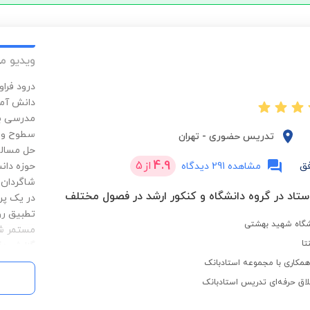
ویدیو م
درود‌ فرا
دانش آمو
مدرسی با
سطوح و ت
تدریس حضوری
-
تهران
حل مساله
4.9
از
5
ق
مشاهده 291 دیدگاه
حوزه دان
شاگردان 
در یک‌ پ
تطبیق رو
نشگاه شهید بهشتی
مستمر شا
تا
گزارش دق
سازی مسی
کاری با مجموعه استادبانک
در خارج 
لاق حرفه‌ای تدریس استادبانک
تشریحی و
مسئولیت 