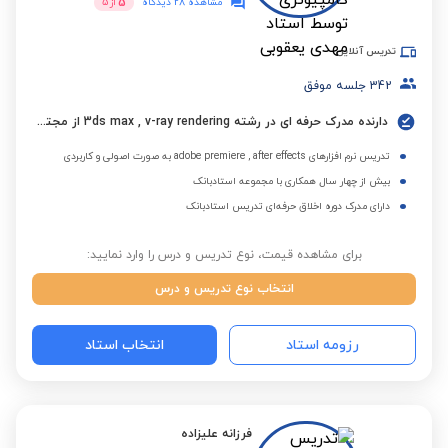
5
مشاهده 28 دیدگاه
از
5
تدریس آنلاین
342
جلسه موفق
دارنده مدرک حرفه ای در رشته 3ds max , v-ray rendering از مجتمع فنی تهران
تدریس نرم افزارهای adobe premiere , after effects به صورت اصولی و کاربردی
بیش از چهار سال همکاری با مجموعه استادبانک
دارای مدرک دوره اخلاق حرفه‌ای تدریس استادبانک
برای مشاهده قیمت، نوع تدریس و درس را وارد نمایید:
انتخاب نوع تدریس و درس
رزومه استاد
انتخاب استاد
فرزانه علیزاده