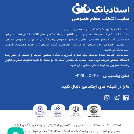
استادبانک، بزرگترین شبکه تدریس خصوصی در ایران
استادبانک پلتفرم
تدریس خصوصی در منزل و آنلاین
می باشد که از سال ۱۳۹۴ مشغول فعالیت در این
زمینه می باشد.
تدریس خصوصی ریاضی
،
تدریس خصوصی زبان انگلیسی
و
تدریس خصوصی ابتدایی
(از
تدریس خصوصی اول ابتدایی
تا
تدریس خصوصی ششم ابتدایی
) از جمله مهمترین خدمات
استادبانک می باشد.
استادبانک حمایت شده توسط پارک علم و فناوری دانشگاه صنعتی شریف و مستقر در مرکز رشد
دانشگاه صنعتی شریف می باشد. استادبانک مفتخر است که توانسته، با تایید معاونت علمی و فناوری
ریاست جمهوری به درجه دانش بنیانی نائل شود.
تلفن پشتیبانی:
02191005343
ما را در شبکه های اجتماعی دنبال کنید:
استادبانک در ستاد ساماندهی پایگاه‌های اینترنتی وزارت فرهنگ و ارشاد
جمهوری اسلامی ایران ثبت شده است.استادبانک تابع قوانین جمهوری