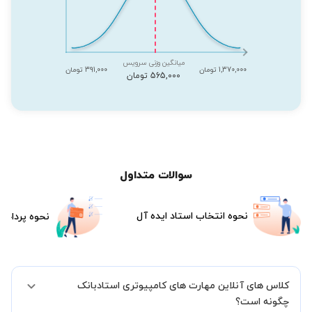
میانگین وزنی سرویس
1,370,000 تومان
391,000 تومان
565,000 تومان
سوالات متداول
نحوه انتخاب استاد ایده آل
نحوه پرداخت
کلاس های آنلاین مهارت های کامپیوتری استادبانک
چگونه است؟