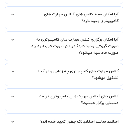
اگر تاکنون تجربه برگزاری کلاس آنلاین نداشته اید این اطمینان خاطر را به
آیا امکان ضبط کلاس های آنلاین مهارت های
شما میدهیم که استاد شما پیش از جلسه تمامی موارد لازم برای برگزاری
یک کلاس آنلاین با کیفیت و مفید را به شما توضیح خواهند داد.
کامپیوتری وجود دارد؟
بله، فقط این موضوع را بایستی قبل از برگزاری کلاس با استاد هماهنگ
آیا امکان برگزاری کلاس مهارت های کامپیوتری به
کنید.
صورت گروهی وجود دارد؟ در این صورت هزینه به چه
صورت محاسبه میشود؟
به صورت پیش فرض کلاس های مهارت های کامپیوتری خصوصی هستند
کلاس مهارت های کامپیوتری چه زمانی و در کجا
اما در صورتیکه مایل هستید کلاس ها را در کنار دوستان و یا آشنایان خود
به صورت گروهی برگزار کنید، این امکان وجود دارد. در این حالت، به ازای هر
تشکیل میشود؟
یک نفری که به کلاس اضافه میشود، 20 درصد به هزینه ی کل جلسه
اضافه خواهد شد.
زمان برگزاری کلاس های مهارت های کامپیوتری به صورت توافقی بین شما و
کلاس های آنلاین مهارت های کامپیوتری در چه
استاد تعیین خواهد شد.
همچنین کلاس های خصوصی به طور کلی در منزل شاگرد برگزار میشود. در
محیطی برگزار میشود؟
صورتی که چنین امکانی برای شما مقدور نیست، می توانید جهت برگزاری
کلاس در یک مکان عمومی مانند کتابخانه با استاد خود هماهنگی لازم را
کلاس ها در دو محیط اسکای روم و یا ادوبی کانکت برگزار میشود.
انجام دهید.
اساتید سایت استادبانک چطور تایید شده اند؟