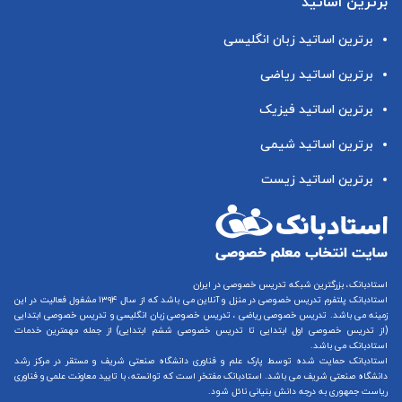
برترین اساتید
برترین اساتید زبان انگلیسی
برترین اساتید ریاضی
برترین اساتید فیزیک
برترین اساتید شیمی
برترین اساتید زیست
استادبانک، بزرگترین شبکه تدریس خصوصی در ایران
استادبانک پلتفرم
تدریس خصوصی در منزل و آنلاین
می باشد که از سال ۱۳۹۴ مشغول فعالیت در این
زمینه می باشد.
تدریس خصوصی ریاضی
،
تدریس خصوصی زبان انگلیسی
و
تدریس خصوصی ابتدایی
(از
تدریس خصوصی اول ابتدایی
تا
تدریس خصوصی ششم ابتدایی
) از جمله مهمترین خدمات
استادبانک می باشد.
استادبانک حمایت شده توسط پارک علم و فناوری دانشگاه صنعتی شریف و مستقر در مرکز رشد
دانشگاه صنعتی شریف می باشد. استادبانک مفتخر است که توانسته، با تایید معاونت علمی و فناوری
ریاست جمهوری به درجه دانش بنیانی نائل شود.