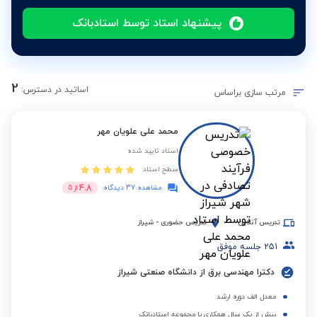
پیشنهاد استاد توسط استادبانک
2
اساتید در دسترس:
مرتب سازی براساس
محمد علی علویان مهر
استاد تایید شده
سطح استاد:
4.8
مشاهده 37 دیدگاه
از
5
تدریس آنلاین
تدریس حضوری
-
شیراز
251
جلسه موفق
دکترا مهندسی برق از دانشگاه صنعتی شیراز
معدل الف دوره ارشد
بیش از یک سال همکاری با مجموعه استادبانک