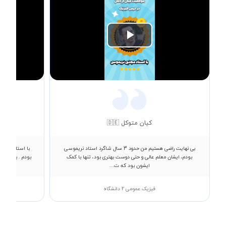
Play
Video
کیان متوکل 🇩🇪
بی نهایت راضی هستیم من حدود 3 سال شاگرد استاد نریموسی
با استاد فلاح 
بودم، ایشان معلم عالی و حتی دوست بهتری بود، تنها با کمک
بودم . به زبان
ایشون بود که ت...
فیزیک عمومی 2 دانشگاه