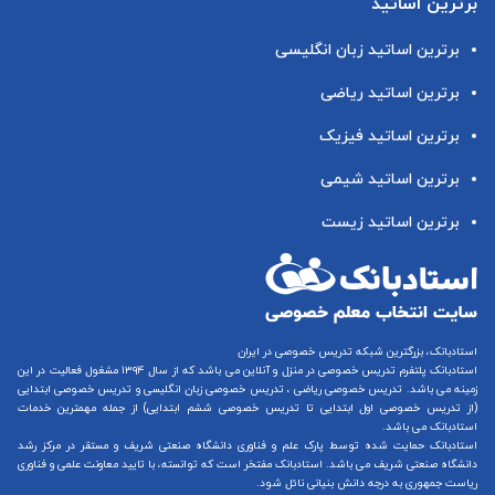
برترین اساتید
برترین اساتید زبان انگلیسی
برترین اساتید ریاضی
برترین اساتید فیزیک
برترین اساتید شیمی
برترین اساتید زیست
استادبانک، بزرگترین شبکه تدریس خصوصی در ایران
استادبانک پلتفرم
تدریس خصوصی در منزل و آنلاین
می باشد که از سال ۱۳۹۴ مشغول فعالیت در این
زمینه می باشد.
تدریس خصوصی ریاضی
،
تدریس خصوصی زبان انگلیسی
و
تدریس خصوصی ابتدایی
(از
تدریس خصوصی اول ابتدایی
تا
تدریس خصوصی ششم ابتدایی
) از جمله مهمترین خدمات
استادبانک می باشد.
استادبانک حمایت شده توسط پارک علم و فناوری دانشگاه صنعتی شریف و مستقر در مرکز رشد
دانشگاه صنعتی شریف می باشد. استادبانک مفتخر است که توانسته، با تایید معاونت علمی و فناوری
ریاست جمهوری به درجه دانش بنیانی نائل شود.