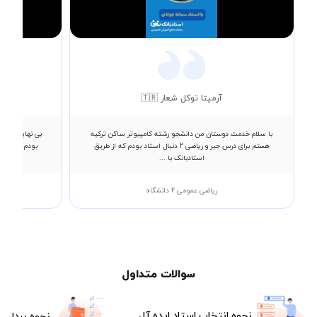
Video
آرمیتا توکل شعار 🇹🇷
با سلام خدمت دوستان من دانشجو رشته کامپیوتر ساکن ترکیه
هستم برای درس جبر و ریاضی 2 دنبال استاد بودم که از طریق
بودم، ایشان 
استادبانک با ...
ریاضی عمومی 2 دانشگاه
سوالات متداول
نحوه انتخاب استاد ایده آل
نحوه پرداخت