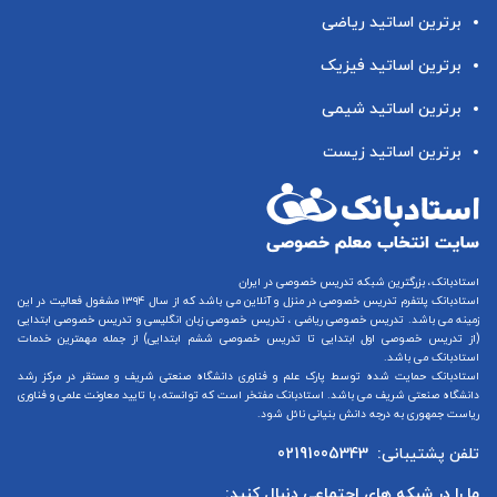
برترین اساتید ریاضی
برترین اساتید فیزیک
برترین اساتید شیمی
برترین اساتید زیست
استادبانک، بزرگترین شبکه تدریس خصوصی در ایران
استادبانک پلتفرم
تدریس خصوصی در منزل و آنلاین
می باشد که از سال ۱۳۹۴ مشغول فعالیت در این
زمینه می باشد.
تدریس خصوصی ریاضی
،
تدریس خصوصی زبان انگلیسی
و
تدریس خصوصی ابتدایی
(از
تدریس خصوصی اول ابتدایی
تا
تدریس خصوصی ششم ابتدایی
) از جمله مهمترین خدمات
استادبانک می باشد.
استادبانک حمایت شده توسط پارک علم و فناوری دانشگاه صنعتی شریف و مستقر در مرکز رشد
دانشگاه صنعتی شریف می باشد. استادبانک مفتخر است که توانسته، با تایید معاونت علمی و فناوری
ریاست جمهوری به درجه دانش بنیانی نائل شود.
تلفن پشتیبانی:
02191005343
ما را در شبکه های اجتماعی دنبال کنید: