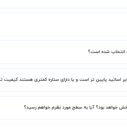
زار میشود.
ساتید را بررسی میکند. در صورت رضایت از شیوه تدریس، استاد مجوز
عملکرد استاد را بر اساس رضایت شاگرد بررسی میکند.
س انتخاب شده است؟
اس ستاره آنها در سامانه استادبانک می باشد.
بانک است.
ر اساتید پایین تر است و یا دارای ستاره کمتری هستند کیفیت ت
این موضوع در بخش نظرات ثبت شده شاگردان آنها نیز مشهود است، 
بخش خواهد بود؟ آیا به سطح مورد نظرم خواهم رسید؟
نیم تا در کنار تلاش شما این اتفاق بیفتد و کلاس نتیجه بخش باش