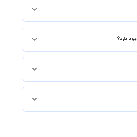
ود دارد؟
 تا بخش پشتیبانی استادبانک شما را در انتخاب
ه و راهنمایی کامل و پیگیری لازم جهت تکمیل
س شما با مدرس برگزار شود تا با توجه به سطح
 برگزاری جلسات از تخفیفات مجموعه استفاده کنید که این تخفیف به