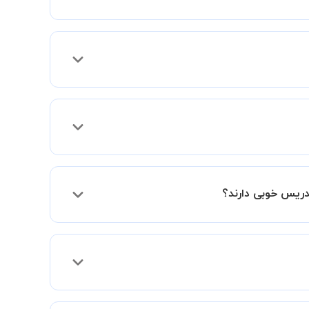
 فعالیت در استادبانک را دریافت میکند.
دریس خوبی دارند؟
فقط اختلاف هزینه آنها با اساتید دیگر به دلیل
د و به سطح مطلوب خود برسید.