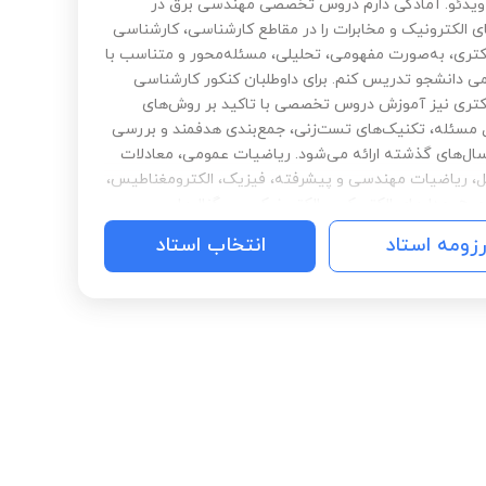
ویدئو. آمادگی دارم دروس تخصصی مهندسی برق در
ی الکترونیک و مخابرات را در مقاطع کارشناسی، کارشناسی
کتری، به‌صورت مفهومی، تحلیلی، مسئله‌محور و متناسب با
 دانشجو تدریس کنم. برای داوطلبان کنکور کارشناسی
کتری نیز آموزش دروس تخصصی با تاکید بر روش‌های
مسئله، تکنیک‌های تست‌زنی، جمع‌بندی هدفمند و بررسی
ال‌های گذشته ارائه می‌شود. ریاضیات عمومی، معادلات
ل، ریاضیات مهندسی و پیشرفته، فیزیک، الکترومغناطیس،
وج، مدارهای الکتریکی و الکترونیکی، سیگنال‌ها و
، کنترل، مخابرات، هوش مصنوعی، یادگیری ماشین،
رزومه استاد
انتخاب استاد
یادگیری عمیق، پردازش تصویر و ویدئو، MATLAB و Python از
ی تدریس من است. همچنین در انتخاب موضوع، تدوین
 طراحی روش تحقیق، پیاده‌سازی الگوریتم‌ها، تحلیل نتایج و
می پایان‌نامه و رساله دکتری، مشاوره پژوهشی ارائه
هدف من آموزش دقیق، کاربردی و قابل‌فهم و ایجاد تسلط
اصولی بر مفاهیم است.