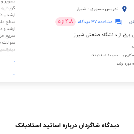
تصویر و 
گرایش‌ها
تدریس حضوری
-
شیراز
ارشد و د
4.8
از
5
فق
مشاهده 37 دیدگاه
سطح علمی
ارشد و د
 برق از دانشگاه صنعتی شیراز
سریع حل 
سوالات س
د
دیفرانسی
کاری با مجموعه استادبانک
میدان و م
سیستم‌ها
ه دوره ارشد
زمینه‌ها
پروپوزال،
نگارش عل
می‌دهم. 
واقعی و 
دیدگاه شاگردان درباره اساتید استادبانک