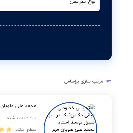
نوع تدریس
مرتب سازی براساس
محمد علی علویان 
استاد تایید شده
سطح استاد: