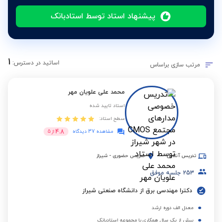
پیشنهاد استاد توسط استادبانک
1
اساتید در دسترس:
مرتب سازی براساس
محمد علی علویان مهر
استاد تایید شده
سطح استاد:
4.8
مشاهده 37 دیدگاه
از
5
تدریس آنلاین
تدریس حضوری
-
شیراز
253
جلسه موفق
دکترا مهندسی برق از دانشگاه صنعتی شیراز
معدل الف دوره ارشد
بیش از یک سال همکاری با مجموعه استادبانک