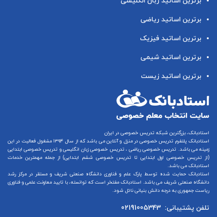
برترین اساتید زبان انگلیسی
برترین اساتید ریاضی
برترین اساتید فیزیک
برترین اساتید شیمی
برترین اساتید زیست
استادبانک، بزرگترین شبکه تدریس خصوصی در ایران
استادبانک پلتفرم
تدریس خصوصی در منزل و آنلاین
می باشد که از سال ۱۳۹۴ مشغول فعالیت در این
زمینه می باشد.
تدریس خصوصی ریاضی
،
تدریس خصوصی زبان انگلیسی
و
تدریس خصوصی ابتدایی
(از
تدریس خصوصی اول ابتدایی
تا
تدریس خصوصی ششم ابتدایی
) از جمله مهمترین خدمات
استادبانک می باشد.
استادبانک حمایت شده توسط پارک علم و فناوری دانشگاه صنعتی شریف و مستقر در مرکز رشد
دانشگاه صنعتی شریف می باشد. استادبانک مفتخر است که توانسته، با تایید معاونت علمی و فناوری
ریاست جمهوری به درجه دانش بنیانی نائل شود.
تلفن پشتیبانی:
02191005343