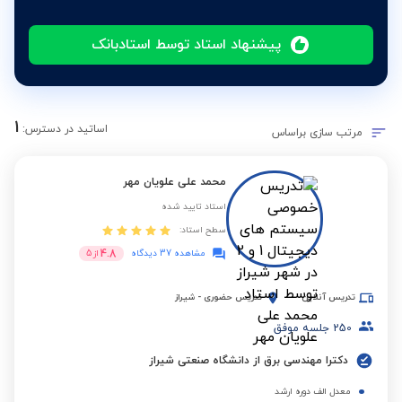
پیشنهاد استاد توسط استادبانک
1
اساتید در دسترس:
مرتب سازی براساس
محمد علی علویان مهر
استاد تایید شده
سطح استاد:
4.8
مشاهده 37 دیدگاه
از
5
تدریس آنلاین
تدریس حضوری
-
شیراز
250
جلسه موفق
دکترا مهندسی برق از دانشگاه صنعتی شیراز
معدل الف دوره ارشد