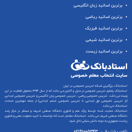
برترین اساتید زبان انگلیسی
برترین اساتید ریاضی
برترین اساتید فیزیک
برترین اساتید شیمی
برترین اساتید زیست
استادبانک، بزرگترین شبکه تدریس خصوصی در ایران
استادبانک پلتفرم
تدریس خصوصی در منزل و آنلاین
می باشد که از سال ۱۳۹۴ مشغول فعالیت در این
زمینه می باشد.
تدریس خصوصی ریاضی
،
تدریس خصوصی زبان انگلیسی
و
تدریس خصوصی ابتدایی
(از
تدریس خصوصی اول ابتدایی
تا
تدریس خصوصی ششم ابتدایی
) از جمله مهمترین خدمات
استادبانک می باشد.
استادبانک حمایت شده توسط پارک علم و فناوری دانشگاه صنعتی شریف و مستقر در مرکز رشد
دانشگاه صنعتی شریف می باشد. استادبانک مفتخر است که توانسته، با تایید معاونت علمی و فناوری
ریاست جمهوری به درجه دانش بنیانی نائل شود.
تلفن پشتیبانی:
02191005343