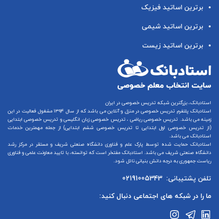
برترین اساتید فیزیک
برترین اساتید شیمی
برترین اساتید زیست
استادبانک، بزرگترین شبکه تدریس خصوصی در ایران
استادبانک پلتفرم
تدریس خصوصی در منزل و آنلاین
می باشد که از سال ۱۳۹۴ مشغول فعالیت در این
زمینه می باشد.
تدریس خصوصی ریاضی
،
تدریس خصوصی زبان انگلیسی
و
تدریس خصوصی ابتدایی
(از
تدریس خصوصی اول ابتدایی
تا
تدریس خصوصی ششم ابتدایی
) از جمله مهمترین خدمات
استادبانک می باشد.
استادبانک حمایت شده توسط پارک علم و فناوری دانشگاه صنعتی شریف و مستقر در مرکز رشد
دانشگاه صنعتی شریف می باشد. استادبانک مفتخر است که توانسته، با تایید معاونت علمی و فناوری
ریاست جمهوری به درجه دانش بنیانی نائل شود.
تلفن پشتیبانی:
02191005343
ما را در شبکه های اجتماعی دنبال کنید: