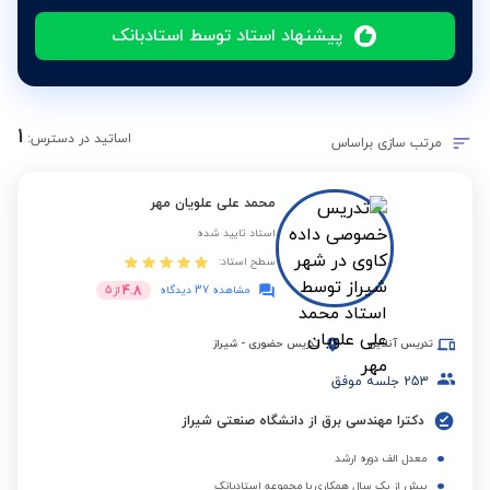
پیشنهاد استاد توسط استادبانک
1
اساتید در دسترس:
مرتب سازی براساس
محمد علی علویان مهر
استاد تایید شده
سطح استاد:
4.8
مشاهده 37 دیدگاه
از
5
تدریس آنلاین
تدریس حضوری
-
شیراز
253
جلسه موفق
دکترا مهندسی برق از دانشگاه صنعتی شیراز
معدل الف دوره ارشد
بیش از یک سال همکاری با مجموعه استادبانک