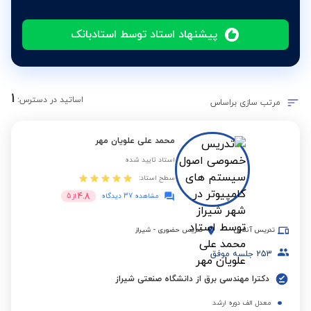
پیشنهاد استاد توسط استادبانک
1
اساتید در دسترس:
مرتب سازی براساس
محمد علی علویان مهر
استاد تایید شده
سطح استاد:
4.8
مشاهده 37 دیدگاه
از
5
تدریس آنلاین
تدریس حضوری
-
شیراز
253
جلسه موفق
دکترا مهندسی برق از دانشگاه صنعتی شیراز
معدل الف دوره ارشد