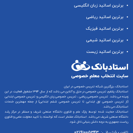
برترین اساتید زبان انگلیسی
برترین اساتید ریاضی
برترین اساتید فیزیک
برترین اساتید شیمی
برترین اساتید زیست
استادبانک، بزرگترین شبکه تدریس خصوصی در ایران
استادبانک پلتفرم
تدریس خصوصی در منزل و آنلاین
می باشد که از سال ۱۳۹۴ مشغول فعالیت در این
زمینه می باشد.
تدریس خصوصی ریاضی
،
تدریس خصوصی زبان انگلیسی
و
تدریس خصوصی ابتدایی
(از
تدریس خصوصی اول ابتدایی
تا
تدریس خصوصی ششم ابتدایی
) از جمله مهمترین خدمات
استادبانک می باشد.
استادبانک حمایت شده توسط پارک علم و فناوری دانشگاه صنعتی شریف و مستقر در مرکز رشد
دانشگاه صنعتی شریف می باشد. استادبانک مفتخر است که توانسته، با تایید معاونت علمی و فناوری
ریاست جمهوری به درجه دانش بنیانی نائل شود.
تلفن پشتیبانی:
02191005343