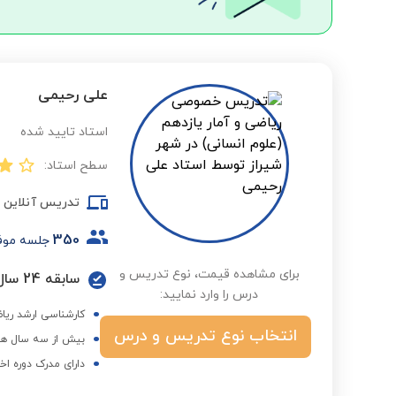
علی رحیمی
استاد تایید شده
سطح استاد:
تدریس آنلاین
350
جلسه موف
برای مشاهده قیمت، نوع تدریس و
سابقه 24 سال تدریس در مدارس آموزش و پرورش
درس را وارد نمایید:
کارشناسی ارشد ریاض
انتخاب نوع تدریس و درس
بیش از سه سال هم
دارای مدرک دوره اخ