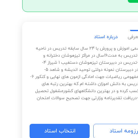
عرفی
درباره استاد
1-دبیر رسمی اموزش و پرورش با 24 سال سابقه تدریس در ناحیه
2شیراز2-تدریس به مدت16سال در مراکز تیزهوشان دخترانه و
پسرانه3-تدریس در دبیرستان تیزهوشان دستغیب 1 شیراز 4-
تدریس در دبیرستان نمونه دولتی توحید اندیشه و شاهد 5-
تدریس مفهومی ریاضیات جهت امادگی ازمون های نهایی و کنکور 6-
دریس به دانش اموزان داشته ام که بهترین رتبه های
ب کرده و در بهترین دانشگاههای کشورمشغول تحصیل
ستند7-دریافت تقدیرنامه وزارتی جهت تصحیح سوالات امتحان
رزومه استاد
انتخاب استاد