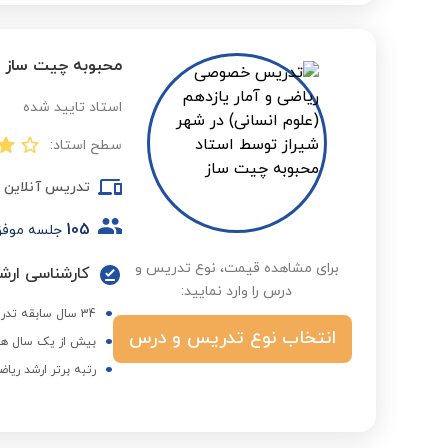
محبوبه چیت ساز
استاد تایید شده
سطح استاد:
تدریس آنلاین
105
جلسه موف
برای مشاهده قیمت، نوع تدریس و
کارشناسی ارشد
درس را وارد نمایید:
34 سال سابقه تدریس در آموزش پرورش
انتخاب نوع تدریس و درس
بیش از یک سال هم
رتبه برتر ارشد ریاض