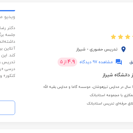
ویدیو م
جلسه برگ
داشته‌ان
آنلاین بر
تدریس حضوری
-
شیراز
کند. این
4.9
از
5
ق
مشاهده 97 دیدگاه
تدریس را 
درسی «ری
 دانشگاه شیراز
کنکور» و
کاری با مجموعه استادبانک
لاق حرفه‌ای تدریس استادبانک