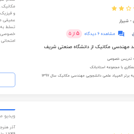
مکانیک. 
و فیزیک 
عمیقی مط
-
شیراز
تسلط به 
5
از
5
مشاهده 6 دیدگاه
خصوصی زی
امتحانی 
د مهندسی مکانیک از دانشگاه صنعتی شریف
کاری با مجموعه استادبانک
ه برتر المپیاد علمی دانشجویی مهندسی مکانیک سال 1397
ویدیو م