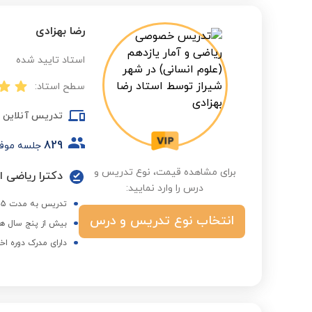
رضا بهزادی
استاد تایید شده
سطح استاد:
تدریس آنلاین
829
جلسه موف
برای مشاهده قیمت، نوع تدریس و
دکترا ریاضی از
درس را وارد نمایید:
تدریس به مدت 15 سال در مدارس تیزهوشان، موسسه گاما و مدارس بقیه الله
انتخاب نوع تدریس و درس
بیش از پنج سال هم
دارای مدرک دوره اخ