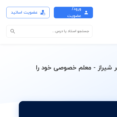
ورود/
عضویت اساتید
آمار یازدهم (علوم انسانی)
عضویت
جستجو استاد یا درس...
 شیراز - معلم خصوصی خود را