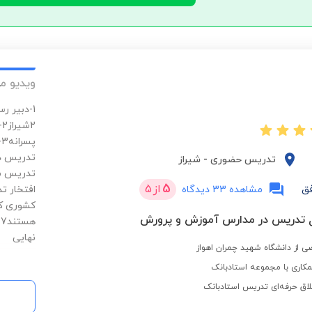
ویدیو م
تدریس حضوری
-
شیراز
5
از
5
ق
مشاهده 33 دیدگاه
افتخار ت
کشوری کس
ه
نهایی
ی از دانشگاه شهید چمران اهواز
کاری با مجموعه استادبانک
لاق حرفه‌ای تدریس استادبانک