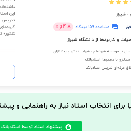
,749
داشته‌ان
این استا
-
شیراز
تدریس را 
4.8
از
5
فق
مشاهده 159 دیدگاه
گروه‌های
کنکور» 
یات و کاربردها از دانشگاه شیراز
مکاری با مجموعه استادبانک
لاق حرفه‌ای تدریس استادبانک
ا برای انتخاب استاد نیاز به راهنمایی و پیشن
پیشنهاد استاد توسط استادبانک