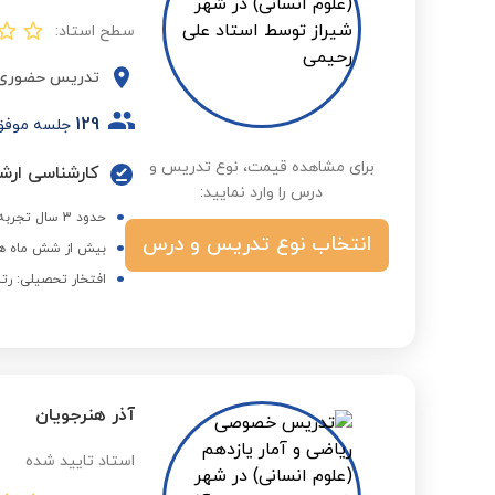
سطح استاد:
تدریس حضوری
129
جلسه موفق
برای مشاهده قیمت، نوع تدریس و
کارشناسی ارش
درس را وارد نمایید:
حدود 3 سال تجربه تدریس خصوصی
انتخاب نوع تدریس و درس
بیش از شش ماه هم
افتخار تحصیلی: رتب
آذر هنرجویان
استاد تایید شده