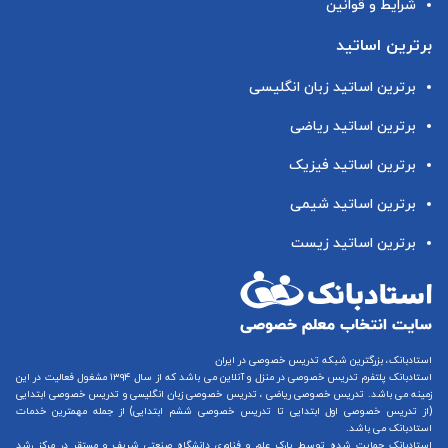
شرایط و قوانین
برترین اساتید
برترین اساتید زبان انگلیسی
برترین اساتید ریاضی
برترین اساتید فیزیک
برترین اساتید شیمی
برترین اساتید زیست
استادبانک، بزرگترین شبکه تدریس خصوصی در ایران
استادبانک پلتفرم
تدریس خصوصی در منزل و آنلاین
می باشد که از سال ۱۳۹۴ مشغول فعالیت در این
زمینه می باشد.
تدریس خصوصی ریاضی
،
تدریس خصوصی زبان انگلیسی
و
تدریس خصوصی ابتدایی
(از
تدریس خصوصی اول ابتدایی
تا
تدریس خصوصی ششم ابتدایی
) از جمله مهمترین خدمات
استادبانک می باشد.
استادبانک حمایت شده توسط پارک علم و فناوری دانشگاه صنعتی شریف و مستقر در مرکز رشد