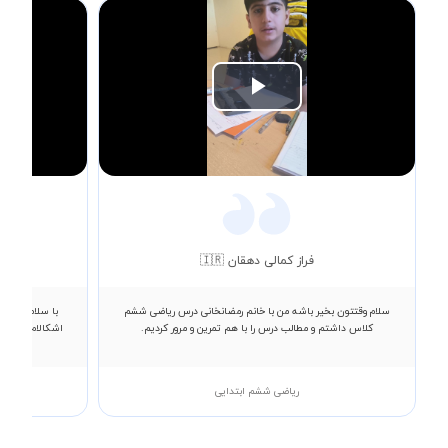
Play
Video
فراز کمالی دهقان 🇮🇷
سلام وقتتون بخیر باشه من با خانم رمضانخانی درس ریاضی ششم
با سلام معلم 
کلاس داشتم و مطالب درس را با هم تمرین و مرور کردیم.
اشکالام رو بهم
ریاضی ششم ابتدایی