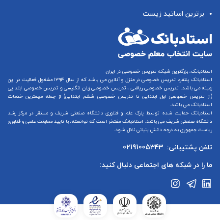
برترین اساتید زیست
استادبانک، بزرگترین شبکه تدریس خصوصی در ایران
استادبانک پلتفرم
تدریس خصوصی در منزل و آنلاین
می باشد که از سال ۱۳۹۴ مشغول فعالیت در این
زمینه می باشد.
تدریس خصوصی ریاضی
،
تدریس خصوصی زبان انگلیسی
و
تدریس خصوصی ابتدایی
(از
تدریس خصوصی اول ابتدایی
تا
تدریس خصوصی ششم ابتدایی
) از جمله مهمترین خدمات
استادبانک می باشد.
استادبانک حمایت شده توسط پارک علم و فناوری دانشگاه صنعتی شریف و مستقر در مرکز رشد
دانشگاه صنعتی شریف می باشد. استادبانک مفتخر است که توانسته، با تایید معاونت علمی و فناوری
ریاست جمهوری به درجه دانش بنیانی نائل شود.
تلفن پشتیبانی:
02191005343
ما را در شبکه های اجتماعی دنبال کنید: