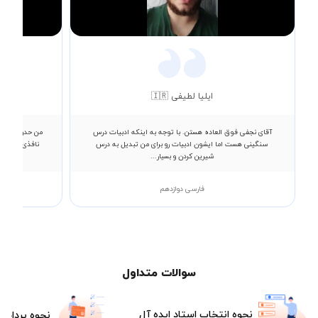
Video
ایلیا لطیفی 🇮🇷
آقای نجفی فوق العاده هستن. با توجه به اینکه ادبیات درس
من ح
سنگینی هست اما ایشون ادبیات رو برای من تبدیل به درس
نافذی با توج
شیرین کردن و بسیار...
فارسی دوازدهم
حسابا
سوالات متداول
نحوه انتخاب استاد ایده آل
نحوه پرداخت