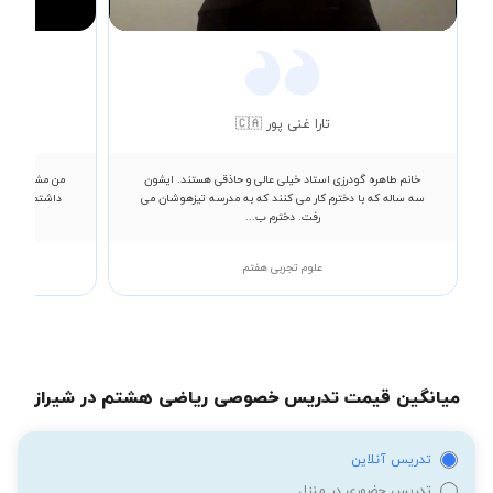
Video
تارا غنی پور 🇨🇦
خانم طاهره گودرزی استاد خیلی عالی و حاذقی هستند. ایشون
من مشکلات زیا
سه ساله که با دخترم کار می کنند که به مدرسه تیزهوشان می
داشتم نمراتم 
رفت. دخترم ب...
علوم تجربی هفتم
میانگین قیمت تدریس خصوصی ریاضی هشتم در شیراز
تدریس آنلاین
تدریس حضوری در منزل