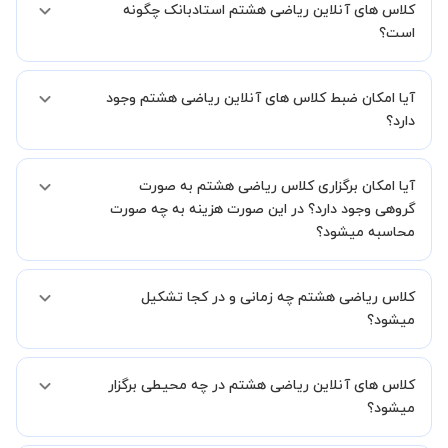
کلاس های آنلاین ریاضی هشتم استادبانک چگونه
است؟
اگر تاکنون تجربه برگزاری کلاس آنلاین نداشته اید این اطمینان خاطر را به
آیا امکان ضبط کلاس های آنلاین ریاضی هشتم وجود
شما میدهیم که استاد شما پیش از جلسه تمامی موارد لازم برای برگزاری
یک کلاس آنلاین با کیفیت و مفید را به شما توضیح خواهند داد.
دارد؟
بله، فقط این موضوع را بایستی قبل از برگزاری کلاس با استاد هماهنگ
آیا امکان برگزاری کلاس ریاضی هشتم به صورت
کنید.
گروهی وجود دارد؟ در این صورت هزینه به چه صورت
محاسبه میشود؟
به صورت پیش فرض کلاس های ریاضی هشتم خصوصی هستند اما در
کلاس ریاضی هشتم چه زمانی و در کجا تشکیل
صورتیکه مایل هستید کلاس ها را در کنار دوستان و یا آشنایان خود به
صورت گروهی برگزار کنید، این امکان وجود دارد. در این حالت، به ازای هر
میشود؟
یک نفری که به کلاس اضافه میشود، 20 درصد به هزینه ی کل جلسه
اضافه خواهد شد.
زمان برگزاری کلاس های ریاضی هشتم به صورت توافقی بین شما و استاد
کلاس های آنلاین ریاضی هشتم در چه محیطی برگزار
تعیین خواهد شد.
همچنین کلاس های خصوصی به طور کلی در منزل شاگرد برگزار میشود. در
میشود؟
صورتی که چنین امکانی برای شما مقدور نیست، می توانید جهت برگزاری
کلاس در یک مکان عمومی مانند کتابخانه با استاد خود هماهنگی لازم را