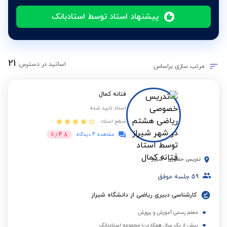
پیشنهاد استاد توسط استادبانک
21
اساتید در دسترس:
مرتب سازی براساس
فتانه کمال
استاد تایید شده
سطح استاد:
4.8
مشاهده 4 دیدگاه
از
5
تدریس حضوری
-
شیراز
59
جلسه موفق
کارشناسی دبیری ریاضی از دانشگاه شیراز
معلم رسمی آموزش و پرورش
بیش از یک سال همکاری با مجموعه استادبانک