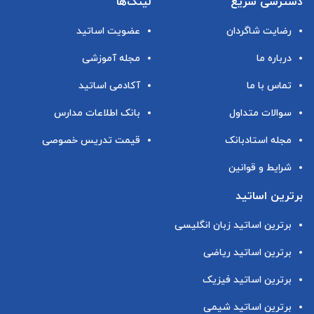
دسترسی سریع
لینک‌ها
رضایت شاگردان
عضویت اساتید
درباره ما
مجله آموزشی
تماس با ما
آکادمی اساتید
سوالات متداول
بانک اطلاعات مدارس
مجله استادبانک
قیمت تدریس خصوصی
شرایط و قوانین
برترین اساتید
برترین اساتید زبان انگلیسی
برترین اساتید ریاضی
برترین اساتید فیزیک
برترین اساتید شیمی