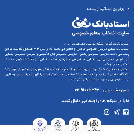
برترین اساتید زیست
استادبانک، بزرگترین شبکه تدریس خصوصی در ایران
استادبانک پلتفرم
تدریس خصوصی در منزل و آنلاین
می باشد که از سال ۱۳۹۴ مشغول فعالیت در این
زمینه می باشد.
تدریس خصوصی ریاضی
،
تدریس خصوصی زبان انگلیسی
و
تدریس خصوصی ابتدایی
(از
تدریس خصوصی اول ابتدایی
تا
تدریس خصوصی ششم ابتدایی
) از جمله مهمترین خدمات
استادبانک می باشد.
استادبانک حمایت شده توسط پارک علم و فناوری دانشگاه صنعتی شریف و مستقر در مرکز رشد
دانشگاه صنعتی شریف می باشد. استادبانک مفتخر است که توانسته، با تایید معاونت علمی و فناوری
ریاست جمهوری به درجه دانش بنیانی نائل شود.
تلفن پشتیبانی:
02191005343
ما را در شبکه های اجتماعی دنبال کنید: