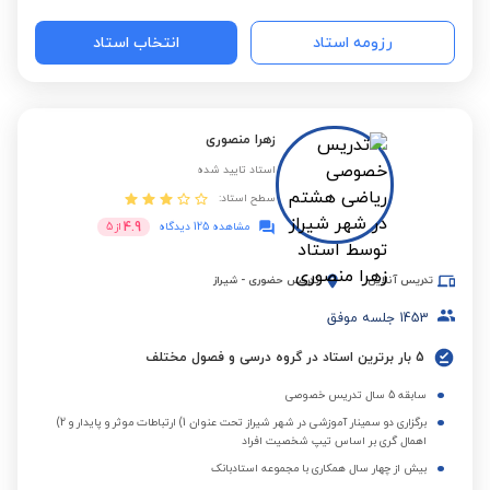
رزومه استاد
انتخاب استاد
زهرا منصوری
استاد تایید شده
سطح استاد:
4.9
مشاهده 125 دیدگاه
از
5
تدریس آنلاین
تدریس حضوری
-
شیراز
1453
جلسه موفق
5 بار برترین استاد در گروه درسی و فصول مختلف
سابقه 5 سال تدریس خصوصی
برگزاری دو سمینار آموزشی در شهر شیراز تحت عنوان 1) ارتباطات موثر و پایدار و 2)
اهمال گری بر اساس تیپ شخصیت افراد
بیش از چهار سال همکاری با مجموعه استادبانک