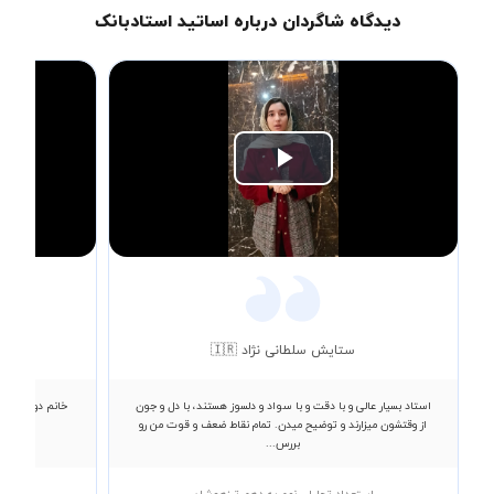
دیدگاه شاگردان درباره اساتید استادبانک
Play
Video
ستایش سلطانی نژاد 🇮🇷
استاد بسیار عالی و با دقت و با سواد و دلسوز هستند، با دل و جون
خانم دورباش عا
از وقتشون میزارند و توضیح میدن. تمام نقاط ضعف و قوت من رو
بررس...