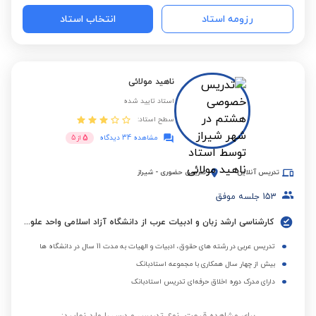
رزومه استاد
انتخاب استاد
ناهید مولائی
استاد تایید شده
سطح استاد:
5
مشاهده 34 دیدگاه
از
5
تدریس آنلاین
تدریس حضوری
-
شیراز
153
جلسه موفق
کارشناسی ارشد زبان و ادبیات عرب از دانشگاه آزاد اسلامی واحد علوم و تحقیقات تهران
تدریس عربی در رشته های حقوق، ادبیات و الهیات به مدت 11 سال در دانشگاه ها
بیش از چهار سال همکاری با مجموعه استادبانک
دارای مدرک دوره اخلاق حرفه‌ای تدریس استادبانک