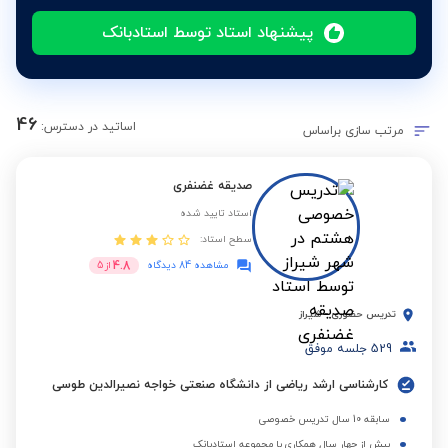
پیشنهاد استاد توسط استادبانک
46
اساتید در دسترس:
مرتب سازی براساس
صدیقه غضنفری
استاد تایید شده
سطح استاد:
4.8
مشاهده 84 دیدگاه
از
5
تدریس حضوری
-
شیراز
529
جلسه موفق
کارشناسی ارشد ریاضی از دانشگاه صنعتی خواجه نصیرالدین طوسی
سابقه 10 سال تدریس خصوصی
بیش از چهار سال همکاری با مجموعه استادبانک