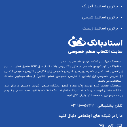
برترین اساتید فیزیک
برترین اساتید شیمی
برترین اساتید زیست
استادبانک، بزرگترین شبکه تدریس خصوصی در ایران
استادبانک پلتفرم
تدریس خصوصی در منزل و آنلاین
می باشد که از سال ۱۳۹۴ مشغول فعالیت در این
زمینه می باشد.
تدریس خصوصی ریاضی
،
تدریس خصوصی زبان انگلیسی
و
تدریس خصوصی ابتدایی
(از
تدریس خصوصی اول ابتدایی
تا
تدریس خصوصی ششم ابتدایی
) از جمله مهمترین خدمات
استادبانک می باشد.
استادبانک حمایت شده توسط پارک علم و فناوری دانشگاه صنعتی شریف و مستقر در مرکز رشد
دانشگاه صنعتی شریف می باشد. استادبانک مفتخر است که توانسته، با تایید معاونت علمی و فناوری
ریاست جمهوری به درجه دانش بنیانی نائل شود.
تلفن پشتیبانی:
02191005343
ما را در شبکه های اجتماعی دنبال کنید: