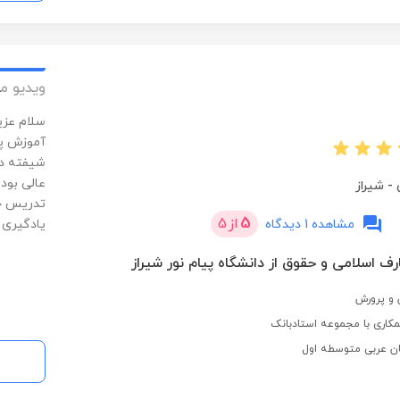
ویدیو م
سلام عزی
آموزش پر
شیفته در
-
شیراز
تدریس خص
5
از
5
مشاهده 1 دیدگاه
یادگیری 
ف اسلامی و حقوق از دانشگاه پیام نور شیراز
و پرورش
کاری با مجموعه استادبانک
ن عربی متوسطه اول