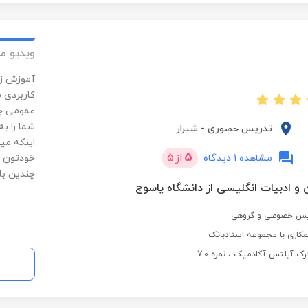
ویدیو م
آموزش زم
کاربردی م
عمومی چن
شما را ب
تدریس حضوری
-
شیراز
5
از
5
مشاهده 1 دیدگاه
خودتون ر
چندین با
 و ادبیات انگلیسی از دانشگاه یاسوج
کاری با مجموعه استادبانک
ک آیلتس آکادمیک ، نمره 7.0