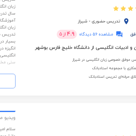
آموزشگاه
تدریس حضوری
-
شیراز
زبان انگ
4.9
از
5
فق
مشاهده 56 دیدگاه
تدریس ش
بسیار در
 و ادبیات انگلیسی از دانشگاه خلیج فارس بوشهر
انگیزه د
انگلیسی.
سنی مخت
کاری با مجموعه استادبانک
لاق حرفه‌ای تدریس استادبانک
ویدیو م
سلام امی