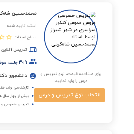
محمدحسین شاه‌کر
استاد تایید شده
سطح استاد:
تدریس آنلاین
309
جلسه موف
برای مشاهده قیمت، نوع تدریس و
دانشجوی دکترا
درس را وارد نمایید:
کارشناسی ارشد فقه
انتخاب نوع تدریس و درس
بیش از چهار سال ه
تدریس خصوصی و گر