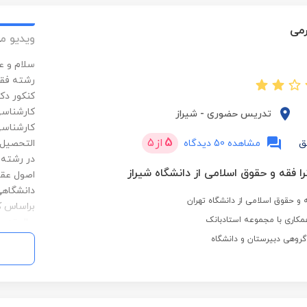
می
ویدیو م
سلام و 
کنکور دک
تدریس حضوری
-
شیراز
5
از
5
ق
مشاهده 50 دیدگاه
 فقه و حقوق اسلامی از دانشگاه شیراز
دانشگاهی
 و حقوق اسلامی از دانشگاه تهران
براساس ک
مکاری با مجموعه استادبانک
حال تدری
رضایت داش
وهی دبیرستان و دانشگاه
های سرای
علوی، بر
دانشکده 