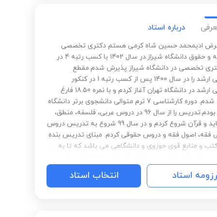
عرفی
درباره استاد
عرض ادبمحمد حسین شاه کرمی هستم دکتری تخصصی
رشته فقه و حقوق دانشگاه شیراز.در سال 1402 با کسب رتبه 4 در
تری تخصصی در دانشگاه شیراز پذیرش شدم.مقطع
کارشناسی ارشد را در سال 1400 پس از کسب رتبه 1 در کنکور
کارشناسی ارشد در دانشگاه تهران آغاز کردم و با نمره 18.50 فارغ
التحصیل شدم. دوره کارشناسی 7 ترم متوالی دانشجوی برتر دانشگاه
در رشته بودم.تدریس را از سال 96 در دروس عربی، فلسفه، منطق،
اصول عقاید و قرآن شروع کردم و در سال 99 شروع به تدریس دروس
 فقه، اصول فقه و دروس حقوقی کردم. مبنای تدریس بنده
تب و منابع قوی حوزوی و دانشگاهی می باشد که تا به
س هایی که داشتم چه دانش آموزان و چه دانشجویان
تند. در مدارس تراز اول شیراز و تهران از جمله دبیرستان
رزومه استاد
انتخاب استاد
 دانش(وابسته به قلمچی)، نورالمهدی، شهید مطهری،
گزیدگان، علوم پزشکی در دروس مذکور به تدریس مشغول
بودم.از سال 1402 تدریس دروس فقهی و حقوقی را در موسسه و
حقوق قضای اسلامی امام حسین (ع) را آغاز کردم.امید به