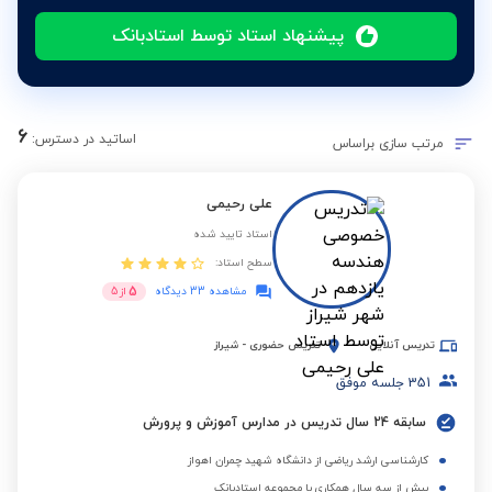
پیشنهاد استاد توسط استادبانک
6
اساتید در دسترس:
مرتب سازی براساس
علی رحیمی
استاد تایید شده
سطح استاد:
5
مشاهده 33 دیدگاه
از
5
تدریس آنلاین
تدریس حضوری
-
شیراز
351
جلسه موفق
سابقه 24 سال تدریس در مدارس آموزش و پرورش
کارشناسی ارشد ریاضی از دانشگاه شهید چمران اهواز
بیش از سه سال همکاری با مجموعه استادبانک