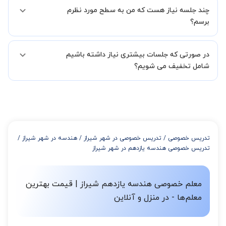
بله مشکلی نیست در صورت نارضایتی می توانید با مدرس دیگری کلاس را
در فاصله 5 الی 30 دقیقه پس از ثبت درخواست از طرف شما، همکاران
چند جلسه نیاز هست که من به سطح مورد نظرم
ادامه دهید.
بخش پشتیبانی استادبانک با شما تماس گرفته و راهنمایی کامل و پیگیری
برسم؟
لازم جهت تکمیل درخواست شما را انجام میدهند.
همچنین میتوانید درخواست خود را از طریق تماس مستقیم با شماره
البته تعداد جلسات دست خود شما است ولی اگر تمایل داشته باشید که
02191005343 نیز ثبت کنید.
در صورتی که جلسات بیشتری نیاز داشته باشیم
مدرس مشخص کند ابتدا باید جلسه اول کلاس درس شما با مدرس برگزار
شود تا با توجه به سطح شما و خواسته شما مدرس اعلام کنند که تقریبا
شامل تخفیف می شویم؟
چند جلسه کلاس نیاز هست.
در صورتی که تمایل داشته باشید بیشتر از 3 جلسه کلاس داشته باشید
میتوانید با خرید بسته قبل از برگزاری جلسات از تخفیفات مجموعه
استفاده کنید که این تخفیف به اینصورت است:
از 4 تا 7 جلسه: 3% تخفیف
از 8 تا 11 جلسه: 5% تخفیف
تدریس خصوصی
/
تدریس خصوصی در شهر شیراز
/
هندسه در شهر شیراز
/
از 12 تا 15 جلسه: 7% تخفیف
تدریس خصوصی هندسه یازدهم در شهر شیراز
از 16 تا 100 جلسه: 9% تخفیف
معلم خصوصی هندسه یازدهم شیراز | قیمت بهترین
معلم‌ها - در منزل و آنلاین