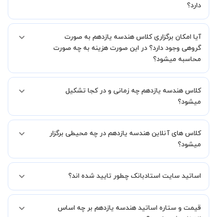
یک کلاس آنلاین با کیفیت و مفید را به شما توضیح خواهند داد.
دارد؟
بله، فقط این موضوع را بایستی قبل از برگزاری کلاس با استاد هماهنگ
آیا امکان برگزاری کلاس هندسه یازدهم به صورت
کنید.
گروهی وجود دارد؟ در این صورت هزینه به چه صورت
محاسبه میشود؟
به صورت پیش فرض کلاس های هندسه یازدهم خصوصی هستند اما در
کلاس هندسه یازدهم چه زمانی و در کجا تشکیل
صورتیکه مایل هستید کلاس ها را در کنار دوستان و یا آشنایان خود به
صورت گروهی برگزار کنید، این امکان وجود دارد. در این حالت، به ازای هر
میشود؟
یک نفری که به کلاس اضافه میشود، 20 درصد به هزینه ی کل جلسه
اضافه خواهد شد.
زمان برگزاری کلاس های هندسه یازدهم به صورت توافقی بین شما و استاد
کلاس های آنلاین هندسه یازدهم در چه محیطی برگزار
تعیین خواهد شد.
همچنین کلاس های خصوصی به طور کلی در منزل شاگرد برگزار میشود. در
میشود؟
صورتی که چنین امکانی برای شما مقدور نیست، می توانید جهت برگزاری
کلاس در یک مکان عمومی مانند کتابخانه با استاد خود هماهنگی لازم را
کلاس ها در دو محیط اسکای روم و یا ادوبی کانکت برگزار میشود.
انجام دهید.
اساتید سایت استادبانک چطور تایید شده اند؟
در ابتدا تیم داوری استادبانک نمونه تدریس تمامی اساتید را بررسی میکند.
قیمت و ستاره اساتید هندسه یازدهم بر چه اساس
در صورت رضایت از شیوه تدریس، استاد مجوز فعالیت در استادبانک را