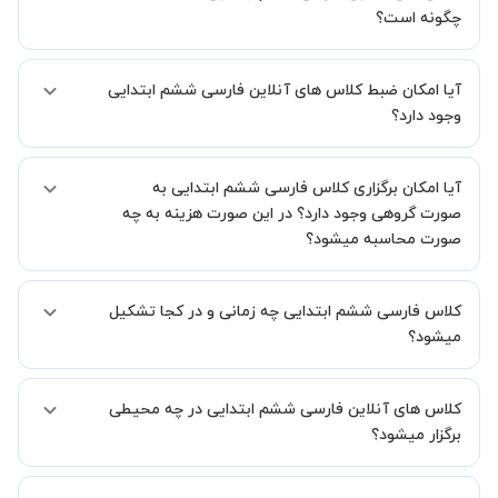
چگونه است؟
اگر تاکنون تجربه برگزاری کلاس آنلاین نداشته اید این اطمینان خاطر را به
آیا امکان ضبط کلاس های آنلاین فارسی ششم ابتدایی
شما میدهیم که استاد شما پیش از جلسه تمامی موارد لازم برای برگزاری
یک کلاس آنلاین با کیفیت و مفید را به شما توضیح خواهند داد.
وجود دارد؟
بله، فقط این موضوع را بایستی قبل از برگزاری کلاس با استاد هماهنگ
آیا امکان برگزاری کلاس فارسی ششم ابتدایی به
کنید.
صورت گروهی وجود دارد؟ در این صورت هزینه به چه
صورت محاسبه میشود؟
به صورت پیش فرض کلاس های فارسی ششم ابتدایی خصوصی هستند اما
کلاس فارسی ششم ابتدایی چه زمانی و در کجا تشکیل
در صورتیکه مایل هستید کلاس ها را در کنار دوستان و یا آشنایان خود به
صورت گروهی برگزار کنید، این امکان وجود دارد. در این حالت، به ازای هر
میشود؟
یک نفری که به کلاس اضافه میشود، 20 درصد به هزینه ی کل جلسه
اضافه خواهد شد.
زمان برگزاری کلاس های فارسی ششم ابتدایی به صورت توافقی بین شما و
کلاس های آنلاین فارسی ششم ابتدایی در چه محیطی
استاد تعیین خواهد شد.
همچنین کلاس های خصوصی به طور کلی در منزل شاگرد برگزار میشود. در
برگزار میشود؟
صورتی که چنین امکانی برای شما مقدور نیست، می توانید جهت برگزاری
کلاس در یک مکان عمومی مانند کتابخانه با استاد خود هماهنگی لازم را
کلاس ها در دو محیط اسکای روم و یا ادوبی کانکت برگزار میشود.