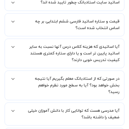
انجام دهید.
اساتید سایت استادبانک چطور تایید شده اند؟
در ابتدا تیم داوری استادبانک نمونه تدریس تمامی اساتید را بررسی میکند.
قیمت و ستاره اساتید فارسی ششم ابتدایی بر چه
در صورت رضایت از شیوه تدریس، استاد مجوز فعالیت در استادبانک را
دریافت میکند.
اساس انتخاب شده است؟
در ادامه تیم پشتیبانی استادبانک پس از هر جلسه، عملکرد استاد را بر
اساس رضایت شاگرد بررسی میکند.
قیمت هر جلسه تدریس اساتید فارسی ششم ابتدایی بر اساس ستاره آنها
آیا اساتیدی که هزینه کلاس درس آنها نسبت به سایر
در سامانه استادبانک می باشد.
ستاره اساتید به معنای سابقه تدریس آنها در استادبانک است.
اساتید پایین تر است و یا دارای ستاره کمتری هستند
بنابراین تمامی اساتید استادبانک (1 ستاره تا VIP) از نظر کیفیت تدریس
کیفیت تدریس خوبی دارند؟
مورد ارزیابی قرار گرفته و تایید شده اند.
بله قطعا تدریس این اساتید هم با کیفیت است حتی این موضوع در بخش
در صورتی که از استادبانک معلم بگیریم آیا نتیجه
نظرات ثبت شده شاگردان آنها نیز مشهود است، فقط اختلاف هزینه آنها با
اساتید دیگر به دلیل سابقه کاری کمتر آنها می باشد.
بخش خواهد بود؟ آیا به سطح مورد نظرم خواهم
رسید؟
ما قطعا مدرسین خیلی خوبی را برای شما معرفی می کنیم تا در کنار تلاش
آیا مدرسی هست که توانایی کار با دانش آموزان خیلی
شما این اتفاق بیفتد و کلاس نتیجه بخش باشد و به سطح مطلوب خود
برسید.
ضعیف را داشته باشد؟