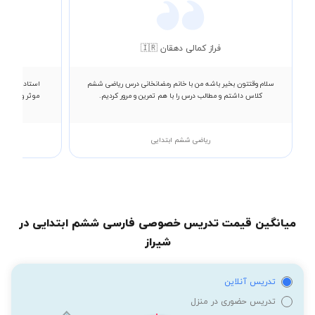
فراز کمالی دهقان 🇮🇷
سلام وقتتون بخیر باشه من با خانم رمضانخانی درس ریاضی ششم
استاد تاج آبا
کلاس داشتم و مطالب درس را با هم تمرین و مرور کردیم.
موثر و جذاب ب
ریاضی ششم ابتدایی
میانگین قیمت تدریس خصوصی فارسی ششم ابتدایی در
شیراز
تدریس آنلاین
تدریس حضوری در منزل