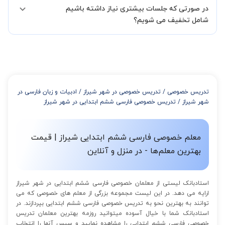
در صورتی که جلسات بیشتری نیاز داشته باشیم
مدرس مشخص کند ابتدا باید جلسه اول کلاس درس شما با مدرس برگزار
شود تا با توجه به سطح شما و خواسته شما مدرس اعلام کنند که تقریبا
شامل تخفیف می شویم؟
چند جلسه کلاس نیاز هست.
در صورتی که تمایل داشته باشید بیشتر از 3 جلسه کلاس داشته باشید
میتوانید با خرید بسته قبل از برگزاری جلسات از تخفیفات مجموعه
استفاده کنید که این تخفیف به اینصورت است:
از 4 تا 7 جلسه: 3% تخفیف
از 8 تا 11 جلسه: 5% تخفیف
تدریس خصوصی
/
تدریس خصوصی در شهر شیراز
/
ادبیات و زبان فارسی در
از 12 تا 15 جلسه: 7% تخفیف
شهر شیراز
/
تدریس خصوصی فارسی ششم ابتدایی در شهر شیراز
از 16 تا 100 جلسه: 9% تخفیف
معلم خصوصی فارسی ششم ابتدایی شیراز | قیمت
بهترین معلم‌ها - در منزل و آنلاین
استادبانک لیستی از معلمان خصوصی فارسی ششم ابتدایی در شهر شیراز
ارایه می دهد. در این لیست مجموعه بزرگی از معلم های خصوصی که می
توانند به بهترین نحو به تدریس خصوصی فارسی ششم ابتدایی بپردازند. در
استادبانک شما با خیال آسوده میتوانید روزمه بهترین معلمان تدریس
خصوصی فارسی ششم ابتدایی را مشاهده نمایید و سپس آنها را انتخاب