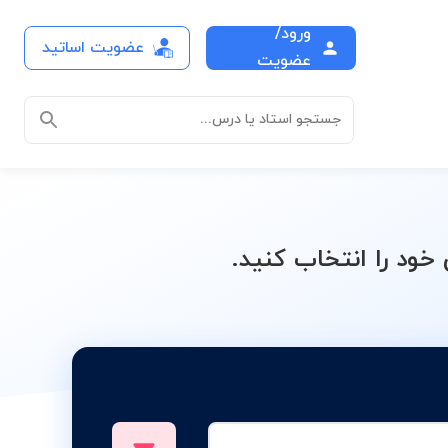
ورود/
عضویت اساتید
عضویت
جستجو استاد یا درس...