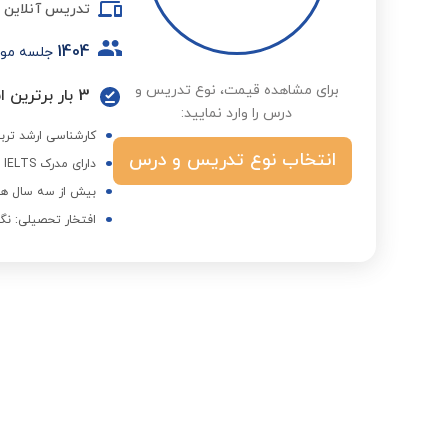
تدریس آنلاین
1404
جلسه مو
برای مشاهده قیمت، نوع تدریس و
3 بار برترین استاد در گروه زبان انگلیسی در فصول مختلف
درس را وارد نمایید:
کارشناسی ارشد تربی
انتخاب نوع تدریس و درس
دارای مدرک IELTS و TOEFL و PTE
بیش از سه سال هم
افتخار تحصیلی: نگارنده 5 مقاله علمی پژوهشی