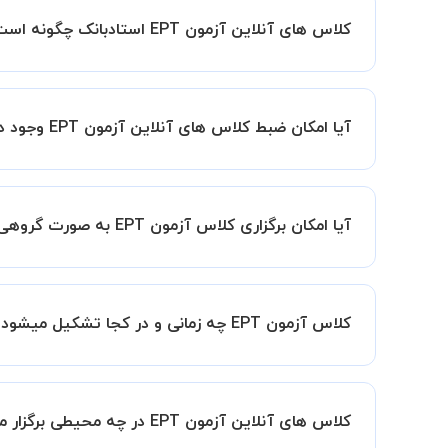
کلاس های آنلاین آزمون EPT استادبانک چگونه است؟
اگر تاکنون تجربه برگزاری کلاس آنلاین نداشته اید ا
کیفیت و مفید را به شما توضیح خواهند داد.
آیا امکان ضبط کلاس های آنلاین آزمون EPT وجود دارد؟
بله، فقط این موضوع را بایستی قبل از برگزاری کلاس 
آیا امکان برگزاری کلاس آزمون EPT به صورت گروهی وجود دارد؟ در این صورت هزینه به چه صورت محاسبه میشود؟
به صورت پی
امکان وجود دارد. در این حالت، به ازای هر یک نفری که به کلاس اضافه میشود، 20 د
کلاس آزمون EPT چه زمانی و در کجا تشکیل میشود؟
زمان برگزاری کلاس های آزمون EPT به صورت توافقی بین شما و استاد تعیین خواهد شد.
همچنین کلاس های خصوصی به طور کلی در منزل شاگرد
کلاس های آنلاین آزمون EPT در چه محیطی برگزار میشود؟
مانند کتابخانه با استاد خود هماهنگی لازم را انجام ده