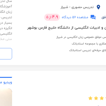
آموزشگاه
تدریس حضوری
-
شیراز
زبان انگ
4.9
از
5
فق
مشاهده 56 دیدگاه
تدریس ش
بسیار در
 و ادبیات انگلیسی از دانشگاه خلیج فارس بوشهر
انگیزه د
انگلیسی.
سنی مخت
کاری با مجموعه استادبانک
لاق حرفه‌ای تدریس استادبانک
ویدیو م