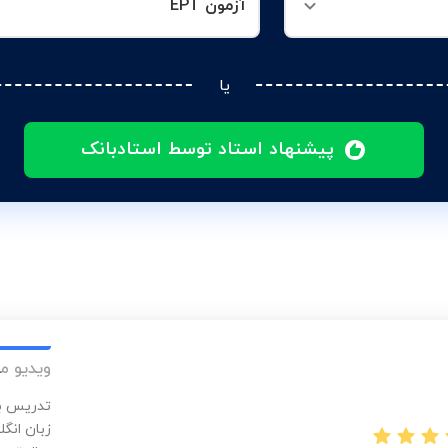
آزمون EPT
یا
پیشنهاد استاد توسط استادبانک
ویدیو م
تدریس با