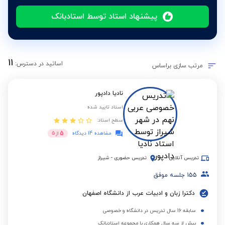
پیشنهاد استاد توسط استادبانک
11
اساتید در دسترس:
مرتب سازی براساس
نادیا دادپور
استاد تایید شده
سطح استاد:
5
مشاهده 14 دیدگاه
از
5
تدریس آنلاین
تدریس حضوری
-
شیراز
155
جلسه موفق
دکترا زبان و ادبیات عرب از دانشگاه اصفهان
سابقه 16 سال تدریس در دانشگاه و خصوصی
بیش از سه سال همکاری با مجموعه استادبانک