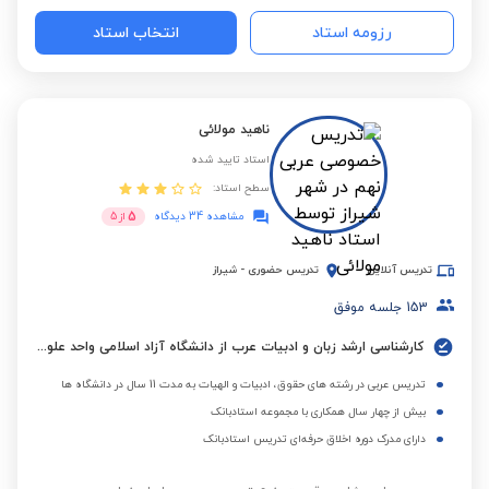
رزومه استاد
انتخاب استاد
ناهید مولائی
استاد تایید شده
سطح استاد:
5
مشاهده 34 دیدگاه
از
5
تدریس آنلاین
تدریس حضوری
-
شیراز
153
جلسه موفق
کارشناسی ارشد زبان و ادبیات عرب از دانشگاه آزاد اسلامی واحد علوم و تحقیقات تهران
تدریس عربی در رشته های حقوق، ادبیات و الهیات به مدت 11 سال در دانشگاه ها
بیش از چهار سال همکاری با مجموعه استادبانک
دارای مدرک دوره اخلاق حرفه‌ای تدریس استادبانک