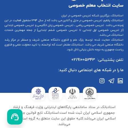
استادبانک، بزرگترین شبکه تدریس خصوصی در ایران
استادبانک پلتفرم
تدریس خصوصی در منزل و آنلاین
می باشد که از سال ۱۳۹۴ مشغول فعالیت در این
زمینه می باشد.
تدریس خصوصی ریاضی
،
تدریس خصوصی زبان انگلیسی
و
تدریس خصوصی ابتدایی
(از
تدریس خصوصی اول ابتدایی
تا
تدریس خصوصی ششم ابتدایی
) از جمله مهمترین خدمات
استادبانک می باشد.
استادبانک حمایت شده توسط پارک علم و فناوری دانشگاه صنعتی شریف و مستقر در مرکز رشد
دانشگاه صنعتی شریف می باشد. استادبانک مفتخر است که توانسته، با تایید معاونت علمی و فناوری
ریاست جمهوری به درجه دانش بنیانی نائل شود.
تلفن پشتیبانی:
02191005343
ما را در شبکه های اجتماعی دنبال کنید:
استادبانک در ستاد ساماندهی پایگاه‌های اینترنتی وزارت فرهنگ و ارشاد
جمهوری اسلامی ایران ثبت شده است.استادبانک تابع قوانین جمهوری
اسلامی ایران می‌باشد.کلیه حقوق این سایت متعلق به گروه استادبانک
می‌باشد.