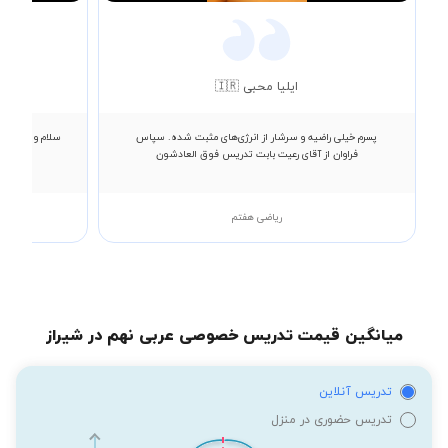
ایلیا محبی 🇮🇷
پسرم خیلی راضیه و سرشار از انرژی‌های مثبت شده. سپاس
سلام و احترام 
فراوان از آقای رعیت بابت تدریس فوق العادشون
ریاضی هفتم
میانگین قیمت تدریس خصوصی عربی نهم در شیراز
تدریس آنلاین
تدریس حضوری در منزل