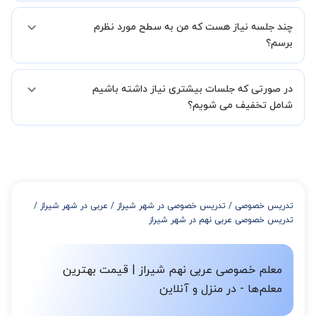
استادبانک شما را در انتخاب استاد مطلوب یاری کند.
بله مشکلی نیست در صورت نارضایتی می توانید با مدرس دیگری کلاس را
در فاصله 5 الی 30 دقیقه پس از ثبت درخواست از طرف شما، همکاران
چند جلسه نیاز هست که من به سطح مورد نظرم
ادامه دهید.
بخش پشتیبانی استادبانک با شما تماس گرفته و راهنمایی کامل و پیگیری
برسم؟
لازم جهت تکمیل درخواست شما را انجام میدهند.
همچنین میتوانید درخواست خود را از طریق تماس مستقیم با شماره
البته تعداد جلسات دست خود شما است ولی اگر تمایل داشته باشید که
02191005343 نیز ثبت کنید.
در صورتی که جلسات بیشتری نیاز داشته باشیم
مدرس مشخص کند ابتدا باید جلسه اول کلاس درس شما با مدرس برگزار
شود تا با توجه به سطح شما و خواسته شما مدرس اعلام کنند که تقریبا
شامل تخفیف می شویم؟
چند جلسه کلاس نیاز هست.
در صورتی که تمایل داشته باشید بیشتر از 3 جلسه کلاس داشته باشید
میتوانید با خرید بسته قبل از برگزاری جلسات از تخفیفات مجموعه
استفاده کنید که این تخفیف به اینصورت است:
از 4 تا 7 جلسه: 3% تخفیف
از 8 تا 11 جلسه: 5% تخفیف
تدریس خصوصی
/
تدریس خصوصی در شهر شیراز
/
عربی در شهر شیراز
/
از 12 تا 15 جلسه: 7% تخفیف
تدریس خصوصی عربی نهم در شهر شیراز
از 16 تا 100 جلسه: 9% تخفیف
معلم خصوصی عربی نهم شیراز | قیمت بهترین
معلم‌ها - در منزل و آنلاین