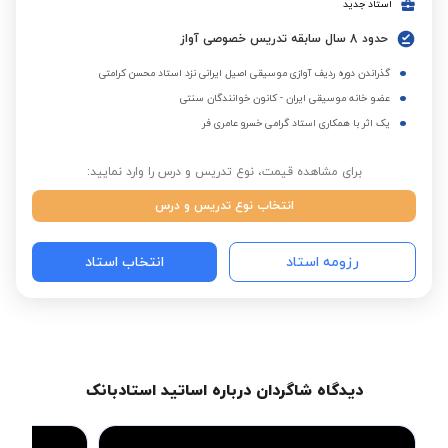
استاد جدید
حدود 8 سال سابقه تدریس خصوصی آواز
گذراندن دوره ردیف آوازی موسیقی اصیل ایرانی نزد استاد محسن کرامتی
عضو خانه موسیقی ایران - کانون خوانندگان سنتی
یک اثر با همکاری استاد گرامی خسرو عامری فر
برای مشاهده قیمت، نوع تدریس و درس را وارد نمایید:
انتخاب نوع تدریس و درس
رزومه استاد
انتخاب استاد
دیدگاه شاگردان درباره اساتید استادبانک