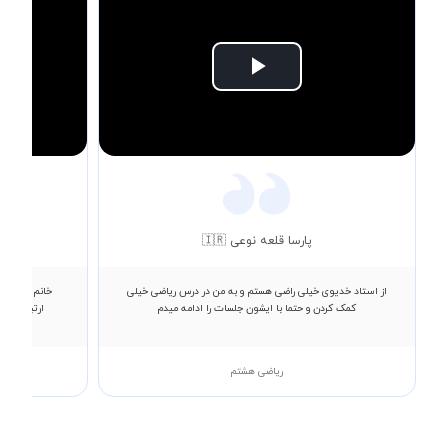
Play
Video
پارسا قلعه نوعی 🇮🇷
از استاد خدیوی خیلی راضی هستم و به من در درس ریاضی خیلی
خانم عسگری ا
کمک کردن و حتما با ایشون جلسات را ادامه میدم
ارتباط چشم
ریاضی هشتم