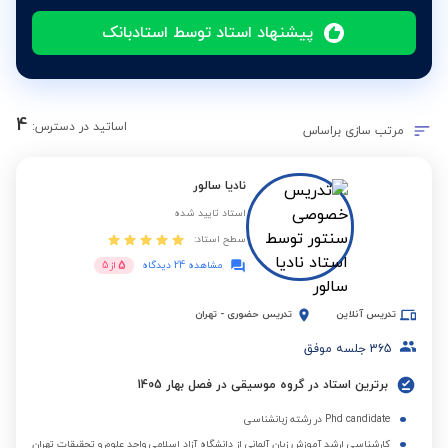
پیشنهاد استاد توسط استادبانک
4
اساتید در دسترس:
مرتب سازی براساس
نادیا سالور
استاد تایید شده
سطح استاد:
5
مشاهده 24 دیدگاه
از
5
تدریس آنلاین
تدریس حضوری
-
تهران
365
جلسه موفق
برترین استاد در گروه موسیقی در فصل بهار 1405
Phd candidate در رشته زبانشناسی
کارشناسی ارشد آموزش زبان آلمانی از دانشگاه آزاد اسلامی واحد علوم و تحقیقات تهران