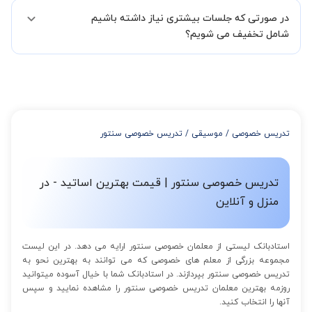
البته تعداد جلسات دست خود شما است ولی اگر تمایل داشته باشید که
02191005343 نیز ثبت کنید.
در صورتی که جلسات بیشتری نیاز داشته باشیم
مدرس مشخص کند ابتدا باید جلسه اول کلاس درس شما با مدرس برگزار
شود تا با توجه به سطح شما و خواسته شما مدرس اعلام کنند که تقریبا
شامل تخفیف می شویم؟
چند جلسه کلاس نیاز هست.
در صورتی که تمایل داشته باشید بیشتر از 3 جلسه کلاس داشته باشید
میتوانید با خرید بسته قبل از برگزاری جلسات از تخفیفات مجموعه
استفاده کنید که این تخفیف به اینصورت است:
از 4 تا 7 جلسه: 3% تخفیف
از 8 تا 11 جلسه: 5% تخفیف
تدریس خصوصی
/
موسیقی
/
تدریس خصوصی سنتور
از 12 تا 15 جلسه: 7% تخفیف
از 16 تا 100 جلسه: 9% تخفیف
تدریس خصوصی سنتور | قیمت بهترین اساتید - در
منزل و آنلاین
استادبانک لیستی از معلمان خصوصی سنتور ارایه می دهد. در این لیست
مجموعه بزرگی از معلم های خصوصی که می توانند به بهترین نحو به
تدریس خصوصی سنتور بپردازند. در استادبانک شما با خیال آسوده میتوانید
روزمه بهترین معلمان تدریس خصوصی سنتور را مشاهده نمایید و سپس
آنها را انتخاب کنید.