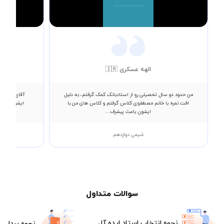
Video
الهه عسکری 🇮🇷
من حدود دو سال تحصیلی رو از استادبانک کمک گرفتم، به دلیل
آقای تاجیک 
افت نمره با خانم مصطفوی کلاس گرفتم و کلاس های من با
ایشون کلاس 
ایشون باعث پیشرف...
شیمی دوازدهم
سوالات متداول
نحوه انتخاب استاد ایده آل
نحوه پرداخت