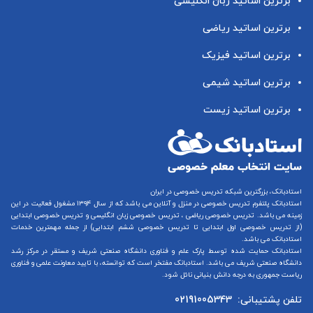
برترین اساتید زبان انگلیسی
برترین اساتید ریاضی
برترین اساتید فیزیک
برترین اساتید شیمی
برترین اساتید زیست
استادبانک، بزرگترین شبکه تدریس خصوصی در ایران
استادبانک پلتفرم
تدریس خصوصی در منزل و آنلاین
می باشد که از سال ۱۳۹۴ مشغول فعالیت در این
زمینه می باشد.
تدریس خصوصی ریاضی
،
تدریس خصوصی زبان انگلیسی
و
تدریس خصوصی ابتدایی
(از
تدریس خصوصی اول ابتدایی
تا
تدریس خصوصی ششم ابتدایی
) از جمله مهمترین خدمات
استادبانک می باشد.
استادبانک حمایت شده توسط پارک علم و فناوری دانشگاه صنعتی شریف و مستقر در مرکز رشد
دانشگاه صنعتی شریف می باشد. استادبانک مفتخر است که توانسته، با تایید معاونت علمی و فناوری
ریاست جمهوری به درجه دانش بنیانی نائل شود.
تلفن پشتیبانی:
02191005343