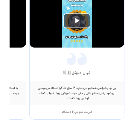
Play
Video
کیان متوکل 🇩🇪
بی نهایت راضی هستیم من حدود 3 سال شاگرد استاد نریموسی
با استاد فلاح 
بودم، ایشان معلم عالی و حتی دوست بهتری بود، تنها با کمک
بودم . به زبان
ایشون بود که ت...
فیزیک عمومی 2 دانشگاه