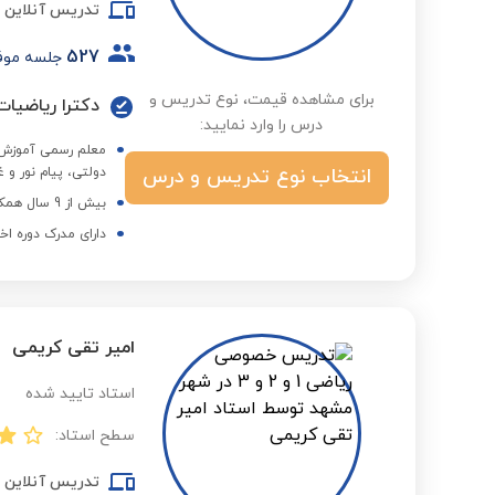
تدریس آنلاین
527
جلسه موف
برای مشاهده قیمت، نوع تدریس و
دکترا ریاضیات
درس را وارد نمایید:
انتخاب نوع تدریس و درس
دولتی، پیام نور و غ
بیش از 9 سال همکاری با مجموعه استادبانک
دارای مدرک دوره اخ
امیر تقی کریمی
استاد تایید شده
سطح استاد:
تدریس آنلاین