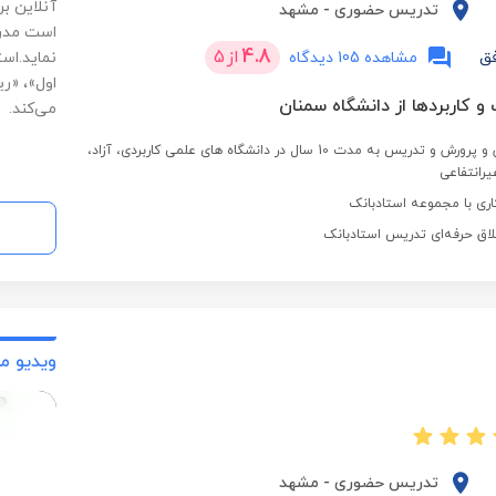
آنلاین ب
تدریس حضوری
-
مشهد
است مدرک
4.8
از
5
ق
مشاهده 105 دیدگاه
نماید.اس
اول»، «ر
 و کاربردها از دانشگاه سمنان
می‌کند.
معلم رسمی آموزش و پرورش و تدریس به مدت 10 سال در دانشگاه های علمی کاربردی، آزاد،
یرانتفاعی
لاق حرفه‌ای تدریس استادبانک
ویدیو م
تدریس حضوری
-
مشهد