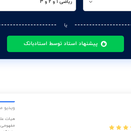
ریاضی 1 و 2 و 3
یا
پیشنهاد استاد توسط استادبانک
ویدیو م
مفهومی و