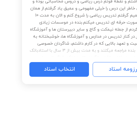
شتم و نقطه قوتم درس ریاضی و دروس محاسباتی بوده و
خاطر این درس را خیلی مفهومی و عمیق یاد گرفتم.از همان
زمان تصمیم گرفتم تدریس ریاضی را شروع کنم و الان به مدت 10
ورت حرفه ای تدریس میکنم.بنده در موسسات زیادی
دم از جمله نیمکت و گاج و سایر دبیرستان ها و آموزشگاه
.در کنار تدریس در مدارس و آموزشگاه ها، خوشبختانه به
یت و تعهد بالایی که در کارم داشتم، شاگردان خصوصی
زیادی به بنده مراجعه میکنند و به مدت بیش از 3 سال با استادبانک
رم.به خاطر علاقه و انگیزه بالا به اینکه شاگردانم بهترین
بگیرند، دائما اطلاعاتم را به روز نگه میکنم. تمام منابع و
رزومه استاد
انتخاب استاد
خوب موجود رو بررسی و بهترین نمونه سوالات و نکات رو
م تا در اختیار دانش آموزان قرار بدم.تدریسی که دارم با
بسیار کارآمد و منحصر به فرد در تمام مباحث با پوشش
ختلف تست هست.