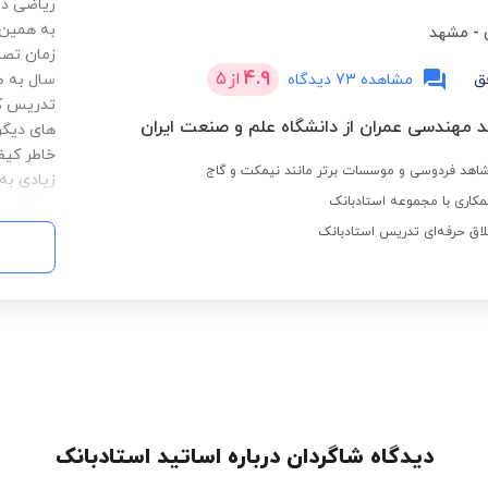
ریاضی دا
به همین 
-
مشهد
4.9
از
5
ق
مشاهده 73 دیدگاه
سال به ص
تدریس کر
د مهندسی عمران از دانشگاه علم و صنعت ایران
های دیگر
خاطر کیف
اهد فردوسی و موسسات برتر مانند نیمکت و گاج
کاری با مجموعه استادبانک
همکاری دا
نتیجه را 
لاق حرفه‌ای تدریس استادبانک
کتابهای 
آماده کرد
روش های 
انواع م
دیدگاه شاگردان درباره اساتید استادبانک