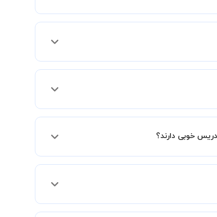
 فعالیت در استادبانک را دریافت میکند.
دریس خوبی دارند؟
فقط اختلاف هزینه آنها با اساتید دیگر به دلیل
د و به سطح مطلوب خود برسید.