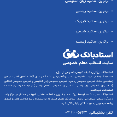
برترین اساتید زبان انگلیسی
برترین اساتید ریاضی
برترین اساتید فیزیک
برترین اساتید شیمی
برترین اساتید زیست
استادبانک، بزرگترین شبکه تدریس خصوصی در ایران
استادبانک پلتفرم
تدریس خصوصی در منزل و آنلاین
می باشد که از سال ۱۳۹۴ مشغول فعالیت در این
زمینه می باشد.
تدریس خصوصی ریاضی
،
تدریس خصوصی زبان انگلیسی
و
تدریس خصوصی ابتدایی
(از
تدریس خصوصی اول ابتدایی
تا
تدریس خصوصی ششم ابتدایی
) از جمله مهمترین خدمات
استادبانک می باشد.
استادبانک حمایت شده توسط پارک علم و فناوری دانشگاه صنعتی شریف و مستقر در مرکز رشد
دانشگاه صنعتی شریف می باشد. استادبانک مفتخر است که توانسته، با تایید معاونت علمی و فناوری
ریاست جمهوری به درجه دانش بنیانی نائل شود.
تلفن پشتیبانی:
02191005343