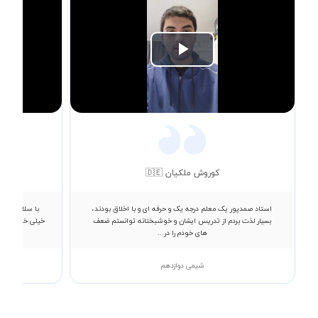
Play
Video
کوروش ملکیان 🇩🇪
استاد صمدپور یک معلم درجه یک و حرفه ای و با اخلاق بودند،
با سلام از نط
بسیار لذت بردم از تدریس ایشان و خوشبختانه توانستم ضعف
خیلی خوبی دارن
های خودم را در...
شیمی دوازدهم