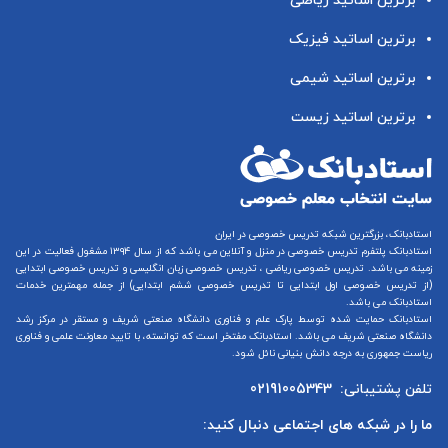
برترین اساتید ریاضی
برترین اساتید فیزیک
برترین اساتید شیمی
برترین اساتید زیست
استادبانک، بزرگترین شبکه تدریس خصوصی در ایران
استادبانک پلتفرم
تدریس خصوصی در منزل و آنلاین
می باشد که از سال ۱۳۹۴ مشغول فعالیت در این
زمینه می باشد.
تدریس خصوصی ریاضی
،
تدریس خصوصی زبان انگلیسی
و
تدریس خصوصی ابتدایی
(از
تدریس خصوصی اول ابتدایی
تا
تدریس خصوصی ششم ابتدایی
) از جمله مهمترین خدمات
استادبانک می باشد.
استادبانک حمایت شده توسط پارک علم و فناوری دانشگاه صنعتی شریف و مستقر در مرکز رشد
دانشگاه صنعتی شریف می باشد. استادبانک مفتخر است که توانسته، با تایید معاونت علمی و فناوری
ریاست جمهوری به درجه دانش بنیانی نائل شود.
تلفن پشتیبانی:
02191005343
ما را در شبکه های اجتماعی دنبال کنید: