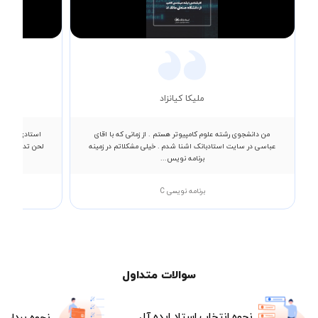
Video
‌ملیکا کیانزاد
من دانشجوی رشته علوم کامپیوتر هستم . از زمانی که با اقای
استادی با بی ن
عباسی در سایت استادبانک اشنا شدم . خیلی مشکلاتم در زمینه
لحن تدریس سلی
برنامه نویس...
برنامه نویسی C
سوالات متداول
نحوه انتخاب استاد ایده آل
نحوه پرداخت