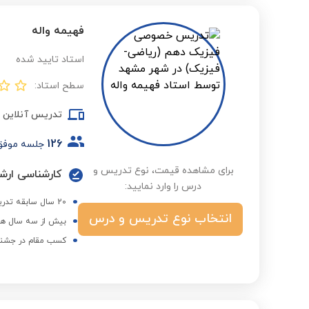
فهیمه واله
استاد تایید شده
سطح استاد:
تدریس آنلاین
126
جلسه موفق
برای مشاهده قیمت، نوع تدریس و
کارشناسی ارشد
درس را وارد نمایید:
20 سال سابقه تدریس در مدارس آموزش و پرورش
انتخاب نوع تدریس و درس
بیش از سه سال هم
کسب مقام در جشنوا