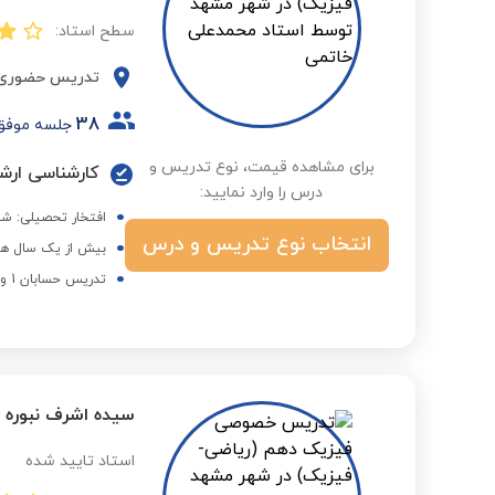
سطح استاد:
تدریس حضوری
38
جلسه موفق
برای مشاهده قیمت، نوع تدریس و
درس را وارد نمایید:
افتخار تحصیلی: شاگرد اول و
انتخاب نوع تدریس و درس
بیش از یک سال هم
تدریس حسابان 1 و 2 - دبیرستان المپیاد بیهق مشهد
سیده اشرف نبوره
استاد تایید شده