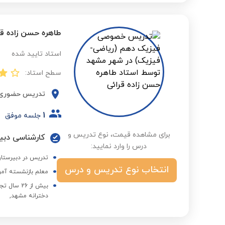
طاهره حسن زاده قر
استاد تایید شده
سطح استاد:
تدریس حضوری
1
جلسه موفق
برای مشاهده قیمت، نوع تدریس و
کارشناسی دبیر
درس را وارد نمایید:
تدریس در دبیرستان 
انتخاب نوع تدریس و درس
معلم بازنشسته آم
بیش از 6
دخترانه مشهد,