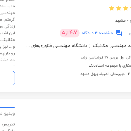
متوسطه ت
مهندسی م
گرفتم. ه
-
مشهد
زندگی من
4.7
از
5
مشاهده 3 دیدگاه
این اشتی
مکانیک، 
کارشناسی ارشد مهندسی مکانیک از دانشگاه مهندسی فناوری‌های نوین قوچان
و ... نی
رو دارم.
رودی 97 کارشناسی ارشد
کاری با مجموعه استادبانک
تدریس و 
به لطف خد
مختلف دا
بندرعباس 
شرایط لاز
ویدیو م
تدریس با