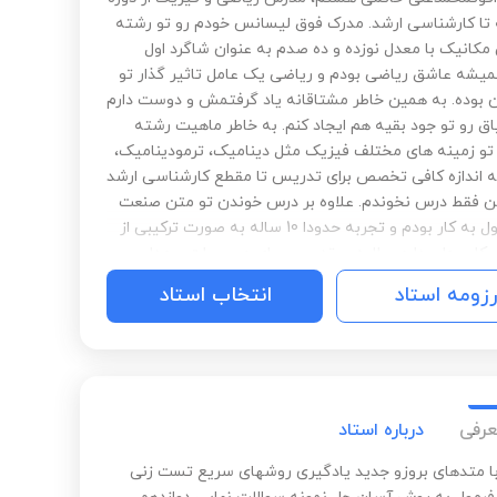
ا کارشناسی ارشد. مدرک فوق لیسانس خودم رو تو رشته
کانیک با معدل نوزده و ده صدم به عنوان شاگرد اول
میشه عاشق ریاضی بودم و ریاضی یک عامل تاثیر گذار تو
 بوده. به همین خاطر مشتاقانه یاد گرفتمش و دوست دارم
اق رو تو جود بقیه هم ایجاد کنم. به خاطر ماهیت رشته
تو زمینه های مختلف فیزیک مثل دینامیک، ترمودینامیک،
ز به اندازه کافی تخصص برای تدریس تا مقطع کارشناسی ارشد
من فقط درس نخوندم. علاوه بر درس خوندن تو متن صنعت
هم مشغول به کار بودم و تجربه حدودا 10 ساله به صورت ترکیبی از
کار عملی دارم. علاوه بر تدریس برای موسسات و مدارس
ا به خاطر نوع ارتباط و تعاملاتی که با افراد تو سطوح
رزومه استاد
انتخاب استاد
شتم، شاگرد های خصوصی زیادی به صورت آنلاین (زاهدان،
و ...) و حضوری داشته و دارم و در حال آماده سازی بستر و
م برای تدریس در خارج از ایران (به صورت آنلاین) هستم.
عرفی
درباره استاد
 متدهای بروزو جدید یادگیری روشهای سریع تست زنی