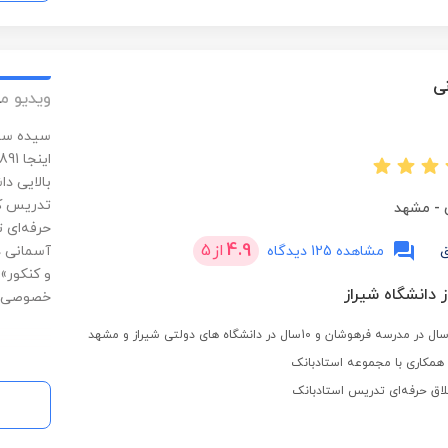
ی
ویدیو م
بالایی د
تدریس کن
-
مشهد
حرفه‌ای 
4.9
از
5
ق
مشاهده 125 دیدگاه
آسمانی د
و کنکور»
 دانشگاه شیراز
خصوصی م
مکاری با مجموعه استادبانک
لاق حرفه‌ای تدریس استادبانک