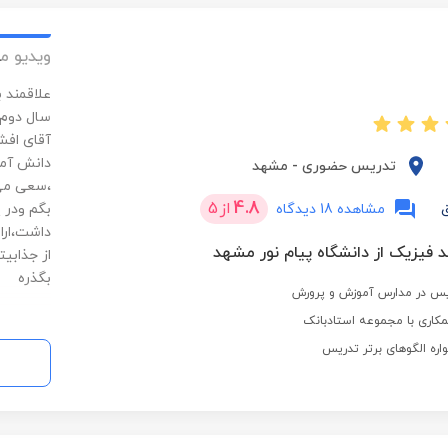
ویدیو م
علاقمند 
سال دوم 
آقای افش
دانش آمو
تدریس حضوری
-
مشهد
،سعی می 
4.8
از
5
مشاهده 18 دیدگاه
بگم ودر
داشت،ارا
 فیزیک از دانشگاه پیام نور مشهد
از جذابی
بگذره
کاری با مجموعه استادبانک
ره الگوهای برتر تدریس