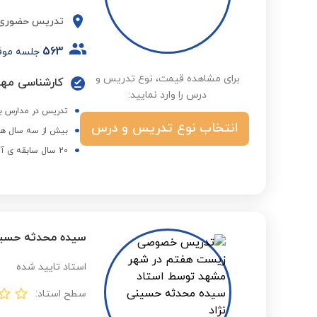
تدریس حضوری
563
جلسه موف
برای مشاهده قیمت، نوع تدریس و
کارشناسی مه
درس را وارد نمایید:
تدریس در مدارس بر
انتخاب نوع تدریس و درس
بیش از سه سال هم
20 سال سابقه ی آموزش کنکور
سیده محدثه حسین
استاد تایید شده
سطح استاد: