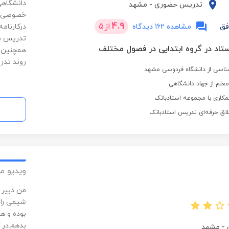
تدریس حضوری
-
مشهد
خصوصی نی
4.9
از
5
فق
مشاهده 162 دیدگاه
درکارنامه
تدریس با
روند تدر
اسی از دانشگاه فردوسی مشهد
معلم از جهاد دانشگاهی
کاری با مجموعه استادبانک
لاق حرفه‌ای تدریس استادبانک
ویدیو م
من دبیر 
بوده و ه
بدهم.در 
-
مشهد