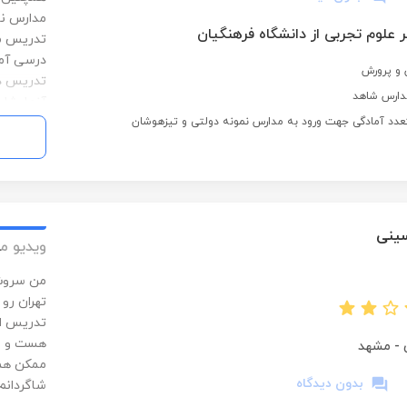
مدارس نو
 علوم تجربی از دانشگاه فرهنگیان
تدریس مف
درسی آمی
و پرورش
تدریس دا
دارس شاهد
آزمایشات
تعدد آمادگی جهت ورود به مدارس نمونه دولتی و تیزهوشان
ینی
ویدیو م
من سروش 
تهران رو 
تدریس ای
هست و س
-
مشهد
ممکن همر
بدون دیدگاه
شاگردانم