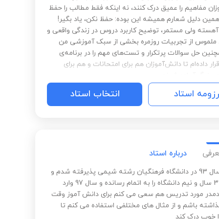
زان مفاهیم را عمیق درک کنند، نه اینکه فقط مطالب را حفظ
 همین دلیل شعارم همیشه این بوده: حفظ نکن، یاد بگیر!
آهسته ولی مستمر، توضیح کاربرد دروس در زندگی واقعی و
 ملموس از تجربیات روزمره بخشی از سبک آموزشی من
نین حل سوالات پرتکرار و تست‌های مهم را در برنامه‌ی
رار داده‌ام تا دانش‌آموزان هم برای امتحانات و هم برای
ی بزرگ آماده شوند.
رزومه استاد
انتخاب استاد
عرفی
درباره استاد
بنده در سال 93 در دانشگاه فرهنگیان رشته شیمی پذیرفته شدم و
در عرض 3 سال و نیم دانشگاه را به اتمام رسانده و سال 97 وارد
در مورد تدریس هم سعی می کنم برای دانش آموز وقت
گذاشته باشم و از مثال های مختلفی استفاده می کنم تا
 خوب درک کند