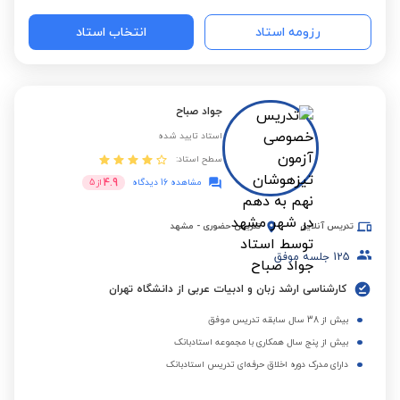
رزومه استاد
انتخاب استاد
جواد صباح
استاد تایید شده
سطح استاد:
4.9
مشاهده 16 دیدگاه
از
5
تدریس آنلاین
تدریس حضوری
-
مشهد
125
جلسه موفق
کارشناسی ارشد زبان و ادبیات عربی از دانشگاه تهران
بیش از 38 سال سابقه تدریس موفق
بیش از پنج سال همکاری با مجموعه استادبانک
دارای مدرک دوره اخلاق حرفه‌ای تدریس استادبانک