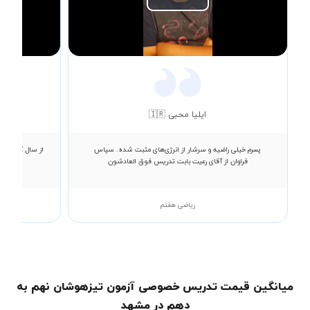
Play
Video
ایلیا محبی 🇮🇷
پسرم خیلی راضیه و سرشار از انرژی‌های مثبت شده. سپاس
از سال گذشته ب
فراوان از آقای رعیت بابت تدریس فوق العادشون
ریاضی هفتم
میانگین قیمت تدریس خصوصی آزمون تیزهوشان نهم به
دهم در مشهد