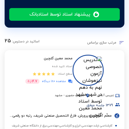
پیشنهاد استاد توسط استادبانک
25
اساتید در دسترس:
مرتب سازی براساس
محمد معین گلچین
استاد تایید شده
سطح استاد:
4.7
مشاهده 180 دیدگاه
از
5
تدریس آنلاین
تدریس حضوری
-
مشهد
1379
جلسه موفق
معلّم آموزش و پرورش، فارغ التحصیل صنعتی شریف، رتبه دو رقمی کنکور سراسری
کارشناسی ارشد مهندسی انرژی و کارشناسی مهندسی برق از دانشگاه صنعتی شریف