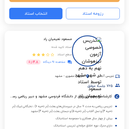
رزومه استاد
انتخاب استاد
مسعود نعیمیان راد
استاد تایید شده
سطح استاد:
4.8
مشاهده 91 دیدگاه
از
5
تدریس آنلاین
تدریس حضوری
-
مشهد
725
جلسه موفق
کارشناسی مهندسی برق از دانشگاه فردوسی مشهد و دبیر ریاضی رسمی آموزش و پرورش
تدریس ریاضی به مدت 7 سال در دبیرستان‌های بعثت (در ناحیه 6) ، نخبگانی لبیک (در
ناحیه 4) و نسل آفتاب (در ناحیه 5) و دبستان بعثت (در ناحیه 4) مشهد
بیش از چهار سال همکاری با مجموعه استادبانک
دارای مدرک دوره اخلاق حرفه‌ای تدریس استادبانک