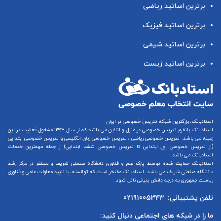
برترین اساتید ریاضی
برترین اساتید فیزیک
برترین اساتید شیمی
برترین اساتید زیست
استادبانک، بزرگترین شبکه تدریس خصوصی در ایران
استادبانک پلتفرم
تدریس خصوصی در منزل و آنلاین
می باشد که از سال ۱۳۹۴ مشغول فعالیت در این
زمینه می باشد.
تدریس خصوصی ریاضی
،
تدریس خصوصی زبان انگلیسی
و
تدریس خصوصی ابتدایی
(از
تدریس خصوصی اول ابتدایی
تا
تدریس خصوصی ششم ابتدایی
) از جمله مهمترین خدمات
استادبانک می باشد.
استادبانک حمایت شده توسط پارک علم و فناوری دانشگاه صنعتی شریف و مستقر در مرکز رشد
دانشگاه صنعتی شریف می باشد. استادبانک مفتخر است که توانسته، با تایید معاونت علمی و فناوری
ریاست جمهوری به درجه دانش بنیانی نائل شود.
تلفن پشتیبانی:
02191005343
ما را در شبکه های اجتماعی دنبال کنید: