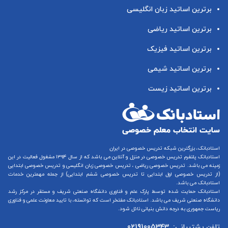
برترین اساتید زبان انگلیسی
برترین اساتید ریاضی
برترین اساتید فیزیک
برترین اساتید شیمی
برترین اساتید زیست
استادبانک، بزرگترین شبکه تدریس خصوصی در ایران
استادبانک پلتفرم
تدریس خصوصی در منزل و آنلاین
می باشد که از سال ۱۳۹۴ مشغول فعالیت در این
زمینه می باشد.
تدریس خصوصی ریاضی
،
تدریس خصوصی زبان انگلیسی
و
تدریس خصوصی ابتدایی
(از
تدریس خصوصی اول ابتدایی
تا
تدریس خصوصی ششم ابتدایی
) از جمله مهمترین خدمات
استادبانک می باشد.
استادبانک حمایت شده توسط پارک علم و فناوری دانشگاه صنعتی شریف و مستقر در مرکز رشد
دانشگاه صنعتی شریف می باشد. استادبانک مفتخر است که توانسته، با تایید معاونت علمی و فناوری
ریاست جمهوری به درجه دانش بنیانی نائل شود.
تلفن پشتیبانی:
02191005343