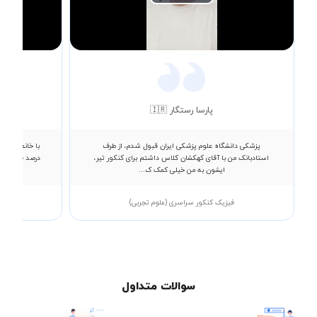
Play
Video
پارسا رستگار 🇮🇷
پزشکی دانشگاه علوم پزشکی ایران قبول شدم، از طرف
استادبانک من با آقای کهکشان کلاس داشتم برای کنکور تیر،
ایشون به من خیلی کمک ک...
فیزیک کنکور سراسری (علوم تجربی)
فی
سوالات متداول