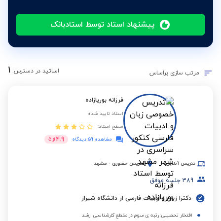
پیشنهاد استاد توسط استادبانک
1
اساتید در دسترس:
مرتب سازی براساس
فرزانه بوریازاده
استاد تایید شده
سطح استاد:
4.9
مشاهده 59 دیدگاه
از
5
تدریس آنلاین
تدریس حضوری
-
مشهد
389
جلسه موفق
دکترا زبان و ادبیات فارسی از دانشگاه شیراز
افتخار تحصیلی: رتبه ی سوم در مقطع کارشناسی ارشد