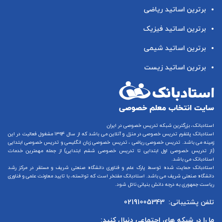
برترین اساتید ریاضی
برترین اساتید فیزیک
برترین اساتید شیمی
برترین اساتید زیست
استادبانک، بزرگترین شبکه تدریس خصوصی در ایران
استادبانک پلتفرم
تدریس خصوصی در منزل و آنلاین
می باشد که از سال ۱۳۹۴ مشغول فعالیت در این
زمینه می باشد.
تدریس خصوصی ریاضی
،
تدریس خصوصی زبان انگلیسی
و
تدریس خصوصی ابتدایی
(از
تدریس خصوصی اول ابتدایی
تا
تدریس خصوصی ششم ابتدایی
) از جمله مهمترین خدمات
استادبانک می باشد.
استادبانک حمایت شده توسط پارک علم و فناوری دانشگاه صنعتی شریف و مستقر در مرکز رشد
دانشگاه صنعتی شریف می باشد. استادبانک مفتخر است که توانسته، با تایید معاونت علمی و فناوری
ریاست جمهوری به درجه دانش بنیانی نائل شود.
تلفن پشتیبانی:
02191005343
ما را در شبکه های اجتماعی دنبال کنید: