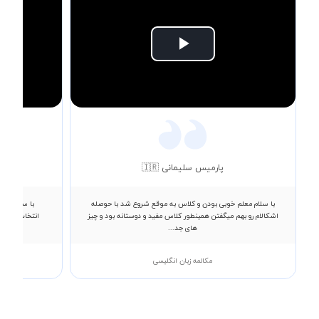
Play
Video
پارمیس سلیمانی 🇮🇷
با سلام معلم خوبی بودن و کلاس به موقع شروع شد با حوصله
با سلام خدم
اشکالام رو بهم میگفتن همینطور کلاس مفید و دوستانه بود و چیز
انتخاب میکنند
های جد...
مکالمه زبان انگلیسی