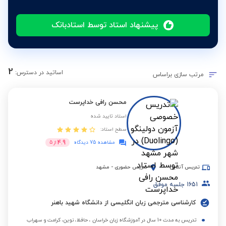
پیشنهاد استاد توسط استادبانک
2
اساتید در دسترس:
مرتب سازی براساس
محسن رافی خداپرست
استاد تایید شده
سطح استاد:
4.9
مشاهده 75 دیدگاه
از
5
تدریس آنلاین
تدریس حضوری
-
مشهد
1651
جلسه موفق
کارشناسی مترجمی زبان انگلیسی از دانشگاه شهید باهنر
تدریس به مدت 10 سال در آموزشگاه زبان خراسان ، حافظ، نوین، کرامت و سهراب