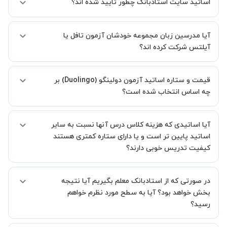
اساتید سایت استادبانک چطور تایید شده اند؟
نمیشود.
در ابتدا تیم داوری استادبانک نمونه تدریس تمامی اساتید را بررسی میکند.
آیا مدرسین زبان مجموعه خودشان آزمون تافل یا
در صورت رضایت از شیوه تدریس، استاد مجوز فعالیت در استادبانک را
دریافت میکند.
آیلتس شرکت کرده اند؟
در ادامه تیم پشتیبانی استادبانک پس از هر جلسه، عملکرد استاد را بر
اساس رضایت شاگرد بررسی میکند.
بله تعدادی از اساتیدی هستند که این آزمون ها را شرکت کرده اند و نمرات
قیمت و ستاره اساتید آزمون دولینگو (Duolingo) بر
بالایی نیز کسب کرده اند.
چه اساس انتخاب شده است؟
قیمت هر جلسه تدریس اساتید آزمون دولینگو (Duolingo) بر اساس ستاره
آیا اساتیدی که هزینه کلاس درس آنها نسبت به سایر
آنها در سامانه استادبانک می باشد.
ستاره اساتید به معنای سابقه تدریس آنها در استادبانک است.
اساتید پایین تر است و یا دارای ستاره کمتری هستند
بنابراین تمامی اساتید استادبانک (1 ستاره تا VIP) از نظر کیفیت تدریس
کیفیت تدریس خوبی دارند؟
مورد ارزیابی قرار گرفته و تایید شده اند.
بله قطعا تدریس این اساتید هم با کیفیت است حتی این موضوع در بخش
در صورتی که از استادبانک معلم بگیریم آیا نتیجه
نظرات ثبت شده شاگردان آنها نیز مشهود است، فقط اختلاف هزینه آنها با
اساتید دیگر به دلیل سابقه کاری کمتر آنها می باشد.
بخش خواهد بود؟ آیا به سطح مورد نظرم خواهم
رسید؟