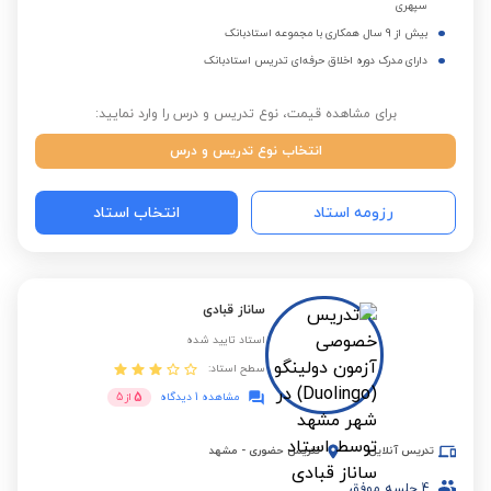
سپهری
بیش از 9 سال همکاری با مجموعه استادبانک
دارای مدرک دوره اخلاق حرفه‌ای تدریس استادبانک
برای مشاهده قیمت، نوع تدریس و درس را وارد نمایید:
انتخاب نوع تدریس و درس
رزومه استاد
انتخاب استاد
ساناز قبادی
استاد تایید شده
سطح استاد:
5
مشاهده 1 دیدگاه
از
5
تدریس آنلاین
تدریس حضوری
-
مشهد
4
جلسه موفق