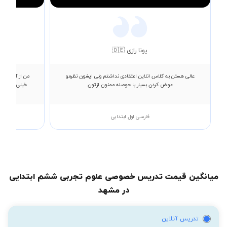
یونا رازی 🇩🇪
عالی هستن به کلاس انلاین اعتقادی نداشتم ولی ایشون نظرمو
من از آخرهای 
عوض کردن بسیار با حوصله ممنون ازتون
خیلی پیشرفت 
فارسی اول ابتدایی
میانگین قیمت تدریس خصوصی علوم تجربی ششم ابتدایی
در مشهد
تدریس آنلاین