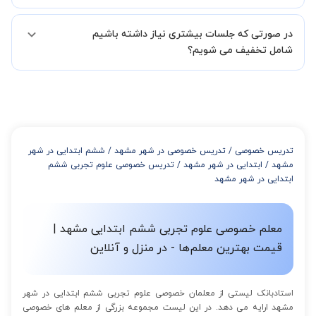
همچنین میتوانید درخواست خود را از طریق تماس مستقیم با شماره
البته تعداد جلسات دست خود شما است ولی اگر تمایل داشته باشید که
02191005343 نیز ثبت کنید.
در صورتی که جلسات بیشتری نیاز داشته باشیم
مدرس مشخص کند ابتدا باید جلسه اول کلاس درس شما با مدرس برگزار
شود تا با توجه به سطح شما و خواسته شما مدرس اعلام کنند که تقریبا
شامل تخفیف می شویم؟
چند جلسه کلاس نیاز هست.
در صورتی که تمایل داشته باشید بیشتر از 3 جلسه کلاس داشته باشید
میتوانید با خرید بسته قبل از برگزاری جلسات از تخفیفات مجموعه
استفاده کنید که این تخفیف به اینصورت است:
از 4 تا 7 جلسه: 3% تخفیف
از 8 تا 11 جلسه: 5% تخفیف
تدریس خصوصی
/
تدریس خصوصی در شهر مشهد
/
ششم ابتدایی در شهر
از 12 تا 15 جلسه: 7% تخفیف
مشهد
/
ابتدایی در شهر مشهد
/
تدریس خصوصی علوم تجربی ششم
از 16 تا 100 جلسه: 9% تخفیف
ابتدایی در شهر مشهد
معلم خصوصی علوم تجربی ششم ابتدایی مشهد |
قیمت بهترین معلم‌ها - در منزل و آنلاین
استادبانک لیستی از معلمان خصوصی علوم تجربی ششم ابتدایی در شهر
مشهد ارایه می دهد. در این لیست مجموعه بزرگی از معلم های خصوصی