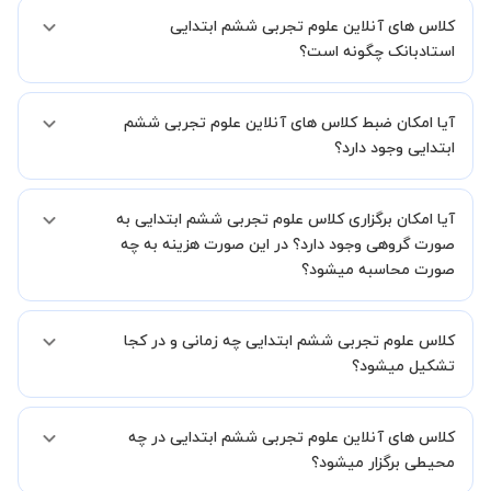
کلاس های آنلاین علوم تجربی ششم ابتدایی
استادبانک چگونه است؟
اگر تاکنون تجربه برگزاری کلاس آنلاین نداشته اید این اطمینان خاطر را به
آیا امکان ضبط کلاس های آنلاین علوم تجربی ششم
شما میدهیم که استاد شما پیش از جلسه تمامی موارد لازم برای برگزاری
یک کلاس آنلاین با کیفیت و مفید را به شما توضیح خواهند داد.
ابتدایی وجود دارد؟
بله، فقط این موضوع را بایستی قبل از برگزاری کلاس با استاد هماهنگ
آیا امکان برگزاری کلاس علوم تجربی ششم ابتدایی به
کنید.
صورت گروهی وجود دارد؟ در این صورت هزینه به چه
صورت محاسبه میشود؟
به صورت پیش فرض کلاس های علوم تجربی ششم ابتدایی خصوصی
کلاس علوم تجربی ششم ابتدایی چه زمانی و در کجا
هستند اما در صورتیکه مایل هستید کلاس ها را در کنار دوستان و یا
آشنایان خود به صورت گروهی برگزار کنید، این امکان وجود دارد. در این
تشکیل میشود؟
حالت، به ازای هر یک نفری که به کلاس اضافه میشود، 20 درصد به هزینه
ی کل جلسه اضافه خواهد شد.
زمان برگزاری کلاس های علوم تجربی ششم ابتدایی به صورت توافقی بین
کلاس های آنلاین علوم تجربی ششم ابتدایی در چه
شما و استاد تعیین خواهد شد.
همچنین کلاس های خصوصی به طور کلی در منزل شاگرد برگزار میشود. در
محیطی برگزار میشود؟
صورتی که چنین امکانی برای شما مقدور نیست، می توانید جهت برگزاری