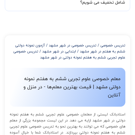
شود تا با توجه به سطح شما و خواسته شما مدرس اعلام کنند که تقریبا
شامل تخفیف می شویم؟
چند جلسه کلاس نیاز هست.
در صورتی که تمایل داشته باشید بیشتر از 3 جلسه کلاس داشته باشید
میتوانید با خرید بسته قبل از برگزاری جلسات از تخفیفات مجموعه
استفاده کنید که این تخفیف به اینصورت است:
از 4 تا 7 جلسه: 3% تخفیف
از 8 تا 11 جلسه: 5% تخفیف
تدریس خصوصی
/
تدریس خصوصی در شهر مشهد
/
آزمون نمونه دولتی
از 12 تا 15 جلسه: 7% تخفیف
ششم به هفتم در شهر مشهد
/
ابتدایی در شهر مشهد
/
تدریس خصوصی
از 16 تا 100 جلسه: 9% تخفیف
علوم تجربی ششم به هفتم نمونه دولتی در شهر مشهد
معلم خصوصی علوم تجربی ششم به هفتم نمونه
دولتی مشهد | قیمت بهترین معلم‌ها - در منزل و
آنلاین
استادبانک لیستی از معلمان خصوصی علوم تجربی ششم به هفتم نمونه
دولتی در شهر مشهد ارایه می دهد. در این لیست مجموعه بزرگی از معلم
های خصوصی که می توانند به بهترین نحو به تدریس خصوصی علوم تجربی
ششم به هفتم نمونه دولتی بپردازند. در استادبانک شما با خیال آسوده