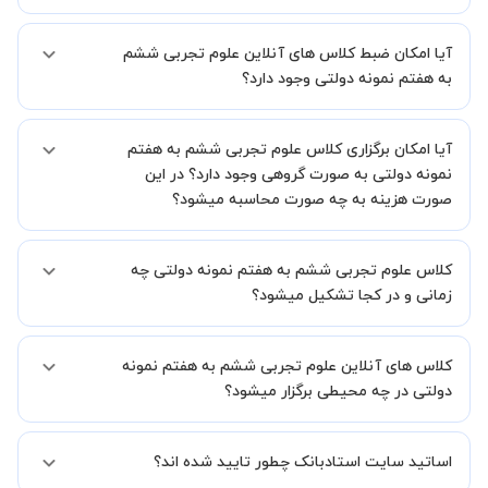
اگر تاکنون تجربه برگزاری کلاس آنلاین نداشته اید این اطمینان خاطر را به
آیا امکان ضبط کلاس های آنلاین علوم تجربی ششم
شما میدهیم که استاد شما پیش از جلسه تمامی موارد لازم برای برگزاری
یک کلاس آنلاین با کیفیت و مفید را به شما توضیح خواهند داد.
به هفتم نمونه دولتی وجود دارد؟
بله، فقط این موضوع را بایستی قبل از برگزاری کلاس با استاد هماهنگ
آیا امکان برگزاری کلاس علوم تجربی ششم به هفتم
کنید.
نمونه دولتی به صورت گروهی وجود دارد؟ در این
صورت هزینه به چه صورت محاسبه میشود؟
به صورت پیش فرض کلاس های علوم تجربی ششم به هفتم نمونه دولتی
کلاس علوم تجربی ششم به هفتم نمونه دولتی چه
خصوصی هستند اما در صورتیکه مایل هستید کلاس ها را در کنار دوستان و
یا آشنایان خود به صورت گروهی برگزار کنید، این امکان وجود دارد. در این
زمانی و در کجا تشکیل میشود؟
حالت، به ازای هر یک نفری که به کلاس اضافه میشود، 20 درصد به هزینه
ی کل جلسه اضافه خواهد شد.
زمان برگزاری کلاس های علوم تجربی ششم به هفتم نمونه دولتی به صورت
کلاس های آنلاین علوم تجربی ششم به هفتم نمونه
توافقی بین شما و استاد تعیین خواهد شد.
همچنین کلاس های خصوصی به طور کلی در منزل شاگرد برگزار میشود. در
دولتی در چه محیطی برگزار میشود؟
صورتی که چنین امکانی برای شما مقدور نیست، می توانید جهت برگزاری
کلاس در یک مکان عمومی مانند کتابخانه با استاد خود هماهنگی لازم را
کلاس ها در دو محیط اسکای روم و یا ادوبی کانکت برگزار میشود.
انجام دهید.
اساتید سایت استادبانک چطور تایید شده اند؟